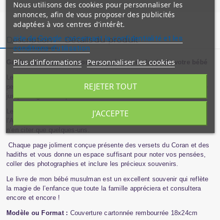
Nous utilisons des cookies pour personnaliser les
annonces, afin de vous proposer des publicités
adaptées à vos centres d'intérêt.
site de Google concernant la confidentialité et les
Description
Détails du produit
conditions d'utilisation
Plus d'informations
Personnaliser les cookies
Gardez une trace des moments précieux de la vie de votre bébé
Le livre de mon bébé musulman est magnifiquement illustré et vous
REJETER TOUT
permet de garder une trace des merveilleux souvenirs de votre bébé
jusqu’à l’âge de cinq ans.
Le livre comprend des sujets tels que : ma famille et ma naissance,
J'ACCEPTE
l’Adhân, l’Iqâma, mes premiers mots et mon premier dessin, pour
n’en citer que quelques-uns.
Chaque page joliment conçue présente des versets du Coran et des
hadiths et vous donne un espace suffisant pour noter vos pensées,
coller des photographies et inclure les précieux souvenirs.
Le livre de mon bébé musulman est un excellent souvenir qui reflète
la magie de l’enfance que toute la famille appréciera et consultera
encore et encore !
Modèle ou Format :
Couverture cartonnée rembourrée 18x24cm