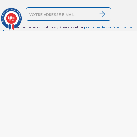
9.6
/10
3771 avis

J'accepte les conditions générales et la
politique de confidentialité
Livres par
Services en Ligne
Thématique
Livre Livraison &
Retours | Librairie
Promotions
Musulmane- Al
Nouveaux produits
Hidayah
Meilleures ventes
Mentions légales
Librairie Musulmane
Conditions générales
de ventes
Livre Coran
Paiement CB
Livre Coran Tawbah
Systempay
Livre Coran Arabe
Suivre sa commande
Livre Coran Tajwid
Guide des tailles :
Livre Coran en Français
trouvez la coupe