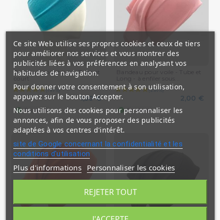
Ce site Web utilise ses propres cookies et ceux de tiers
pour améliorer nos services et vous montrer des
publicités liées à vos préférences en analysant vos
Bandeau pour hijab - Tube et
Bandeau pour voile - Tube et
habitudes de navigation.
court
Long - à enfiler sous...
Pour donner votre consentement à son utilisation,
appuyez sur le bouton Accepter.
1,50 €
2,00 €
(1 avis)
Nous utilisons des cookies pour personnaliser les
En stock
En stock
annonces, afin de vous proposer des publicités
adaptées à vos centres d'intérêt.
site de Google concernant la confidentialité et les
conditions d'utilisation
Plus d'informations
Personnaliser les cookies
REJETER TOUT
J'ACCEPTE