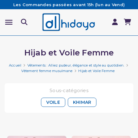
Les Commandes passées avant 15h (lun au Vend)
sont préparées et expédiées le jour même
Besoin d'aide ? Retrouvez notre FAQ
Livraison offerte à partir de 65€ d'achat*
Hijab et Voile Femme
Accueil
Vêtements : Alliez pudeur, élégance et style au quotidien.
Vêtement femme musulmane
Hijab et Voile Femme
Sous-catégories
VOILE
KHIMAR