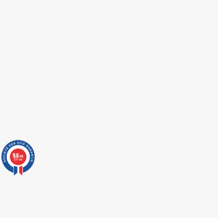
9.6
/10
3771 avis
LIVRAISON EXPRESS