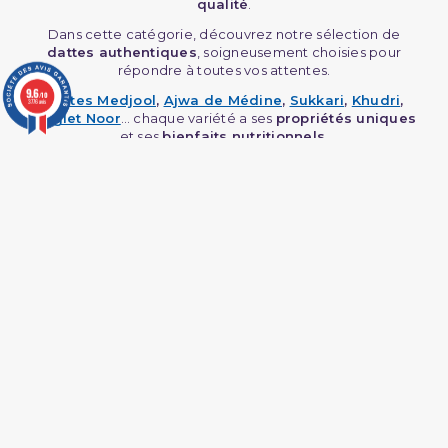
qualité
.
Dans cette catégorie, découvrez notre sélection de
dattes authentiques
, soigneusement choisies pour
répondre à toutes vos attentes.
9.6
/10
Dattes Medjool
,
Ajwa de Médine
,
Sukkari
,
Khudri
,
3776 avis
Deglet Noor
… chaque variété a ses
propriétés uniques
et ses
bienfaits nutritionnels
.
🔗
Regardez notre interview
exclusive avec Tarek de la marque
Dattes Nadaty
:
Quelles dattes choisir pour Ramadan ?