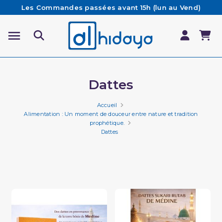
Les Commandes passées avant 15h (lun au Vend)
sont préparées et expédiées le jour même
Besoin d'aide ? Retrouvez notre FAQ
Livraison offerte à partir de 65€ d'achat*
Dattes
Accueil
Alimentation : Un moment de douceur entre nature et tradition
prophétique.
Dattes