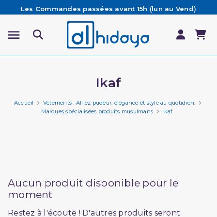
Les Commandes passées avant 15h (lun au Vend)
sont préparées et expédiées le jour même
Besoin d'aide ? Retrouvez notre FAQ
Livraison offerte à partir de 65€ d'achat*
Ikaf
Accueil
Vêtements : Alliez pudeur, élégance et style au quotidien.
Marques spécialisées produits musulmans
Ikaf
Aucun produit disponible pour le
moment
Restez à l'écoute ! D'autres produits seront