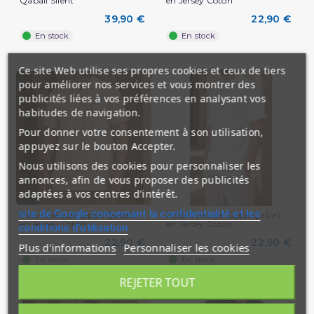
Qabail Silent
en Jersey Coton
39,90 €
22,90 €
En stock
En stock
Ce site Web utilise ses propres cookies et ceux de tiers
pour améliorer nos services et vous montrer des
publicités liées à vos préférences en analysant vos
habitudes de navigation.
Pour donner votre consentement à son utilisation,
appuyez sur le bouton Accepter.
Nous utilisons des cookies pour personnaliser les
annonces, afin de vous proposer des publicités
adaptées à vos centres d'intérêt.
site de Google concernant la confidentialité et les
Polo Oversize Zippé Qaba'il
Polo Oversize Zippé Qaba'il
en Jersey Coton
en Jersey Coton
conditions d'utilisation
22,90 €
22,90 €
Plus d'informations
Personnaliser les cookies
En stock
En stock
REJETER TOUT