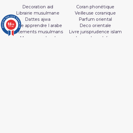
Decoration aid
Coran phonétique
Librairie musulmane
Veilleuse coranique
Dattes ajwa
Parfum oriental
9.6
/10
Livre apprendre l arabe
Deco orientale
3771 avis
Vêtements musulmans
Livre jurisprudence islam
(1 avis)
Musc sans alcool
La madrassah livre
Livre dogme islam?
Kit hijama
Jeux islam
SUIVEZ AL HIDAYAH SUR

J'accepte les conditions générales et la
politique de confidentialité
Livres par
Services en Ligne