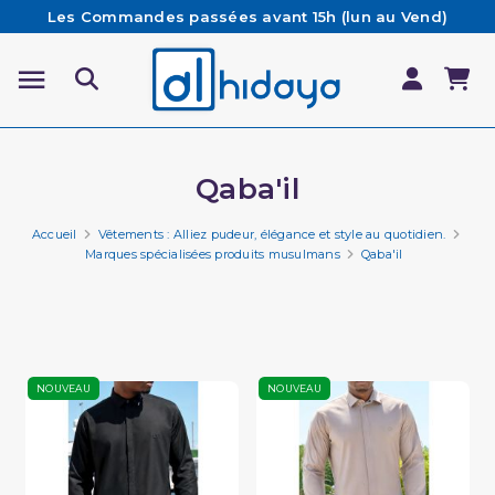
Les Commandes passées avant 15h (lun au Vend)
sont préparées et expédiées le jour même
Besoin d'aide ? Retrouvez notre FAQ
Livraison offerte à partir de 65€ d'achat*
Qaba'il
Accueil
Vêtements : Alliez pudeur, élégance et style au quotidien.
Marques spécialisées produits musulmans
Qaba'il
NOUVEAU
NOUVEAU