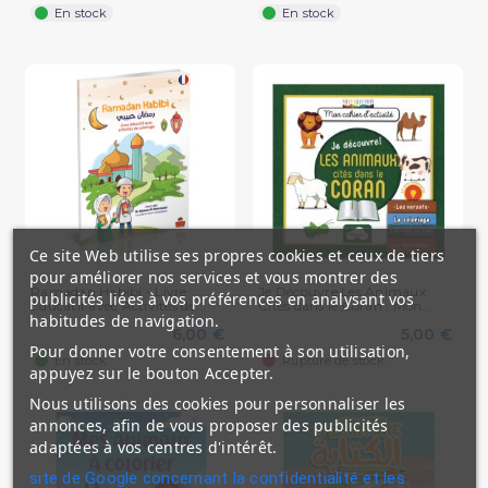
En stock
En stock
Ce site Web utilise ses propres cookies et ceux de tiers
pour améliorer nos services et vous montrer des
Ramadan Habibi - Livre
Je Découvre Les Animaux
publicités liées à vos préférences en analysant vos
Éducatif avec Activités de...
Cités dans le Coran : Mon...
habitudes de navigation.
6,00 €
5,00 €
Pour donner votre consentement à son utilisation,
En stock
Rupture de stock
appuyez sur le bouton Accepter.
Nous utilisons des cookies pour personnaliser les
annonces, afin de vous proposer des publicités
adaptées à vos centres d'intérêt.
site de Google concernant la confidentialité et les