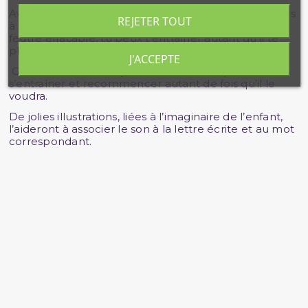
Avec "Ma petite ardoise des lettres arabes", apprends
REJETER TOUT
à écrire les lettres arabes, puis les mots. Grâce au
feutre effaçable, tu peux t’entraîner autant qu’il te
plaît.
J'ACCEPTE
Grâce au feutre effaçable, votre enfant pourra
s’entraîner et recommencer autant de fois qu’il le
voudra.
De jolies illustrations, liées à l’imaginaire de l’enfant,
l’aideront à associer le son à la lettre écrite et au mot
correspondant.