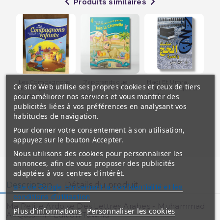
Produits similaires
Les Compagnons
J'apprends que
Hadj Et Umra
Le
Ce site Web utilise ses propres cookies et ceux de tiers
du Prophète
Allah est Celui
Guide Pratique en
Ju
Raconté...
qui...
Arabe...
-...
pour améliorer nos services et vous montrer des
publicités liées à vos préférences en analysant vos
habitudes de navigation.
Pour donner votre consentement à son utilisation,
appuyez sur le bouton Accepter.
Nous utilisons des cookies pour personnaliser les
annonces, afin de vous proposer des publicités
adaptées à vos centres d'intérêt.
Description
Détails du produit
site de Google concernant la confidentialité et les
conditions d'utilisation
Ma Petite Ardoise Des Lettres Arabes - Muhammad
Plus d'informations
Personnaliser les cookies
Al-Qassimi - Edition Tawhid