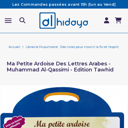
Les Commandes passées avant 15h (lun au Vend)
sont préparées et expédiées le jour même
Besoin d'aide ? Retrouvez notre FAQ
Livraison offerte à partir de 65€ d'achat*
Accueil
Librairie Musulmane : Des livres pour nourrir la foi et l’esprit.
Li
Ma Petite Ardoise Des Lettres Arabes -
Muhammad Al-Qassimi - Edition Tawhid