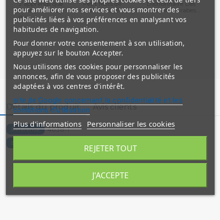
J'apprends que
Petit Mots de
Dictionnaire Des
Dro
pour améliorer nos services et vous montrer des
Allah est Celui
L'Islam vol.5 -...
Prénoms Arabes...
de
qui...
publicités liées à vos préférences en analysant vos
habitudes de navigation.
Pour donner votre consentement à son utilisation,
appuyez sur le bouton Accepter.
Nous utilisons des cookies pour personnaliser les
annonces, afin de vous proposer des publicités
adaptées à vos centres d'intérêt.
site de Google concernant la confidentialité et les
Détails du produit
Avis clients
conditions d'utilisation
Plus d'informations
Personnaliser les cookies
4638-T
Référence
9782848622637
EAN13
REJETER TOUT
J'ACCEPTE