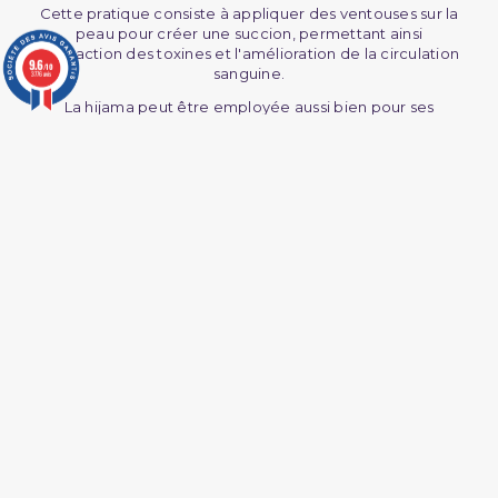
Cette pratique consiste à appliquer des ventouses sur la
peau pour créer une succion, permettant ainsi
l'extraction des toxines et l'amélioration de la circulation
9.6
/10
sanguine.
3776 avis
La hijama peut être employée aussi bien pour ses
propriétés thérapeutiques que pour ses effets relaxants
similaires à ceux d'un massage.
Il existe deux principales variantes de la hijama :
le hijama sec, également connu sous le nom de "
dry
cupping
", et le
hijama humide
, souvent désigné
comme "
wet cupping
".
Bienfaits de la Hijama : Kit hijama
techniques et équipement essentiel
(6, 12 ou 18 ventouses)
Les bienfaits de la hijama sont multiples :
Amélioration de la circulation sanguine
: En nettoyant
les artères et les veines, la hijama stimule la circulation
sanguine.
Désintoxication
: Elle aide à éliminer les toxines