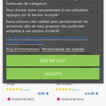
Miel Nigelle Thym - Saouda
Miel Nectar Shifa 3 - Nectar
habitudes de navigation.
250 gr
Antik - 250g
Pour donner votre consentement à son utilisation,
11,90 €
appuyez sur le bouton Accepter.
12,90 €
Rupture de stock
Rupture de stock
Nous utilisons des cookies pour personnaliser les
annonces, afin de vous proposer des publicités
adaptées à vos centres d'intérêt.
site de Google concernant la confidentialité et les
conditions d'utilisation
Plus d'informations
Personnaliser les cookies
REJETER TOUT
J'ACCEPTE
Miel de Thym - Nectar Antik -
Miel de Jujubier Royal - Miel de
250g
Sidr Maliky -...
9,90 €
44,95 €
(10 avis)
Rupture de stock
Rupture de stock