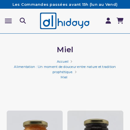
Les Commandes passées avant 15h (lun au Vend)
sont préparées et expédiées le jour même
Besoin d'aide ? Retrouvez notre FAQ
Livraison offerte à partir de 65€ d'achat*
Miel
Accueil
Alimentation : Un moment de douceur entre nature et tradition
prophétique.
Miel