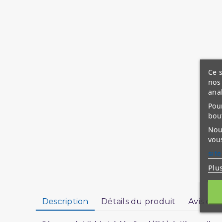
Ce s
nos 
ana
Pour
bou
Nous
vous
site
Plu
Description
Détails du produit
Avis clie