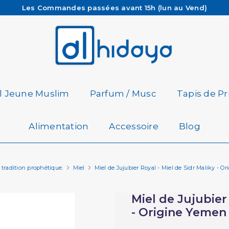
Les Commandes passées avant 15h (lun au Vend)
sont préparées et expédiées le jour même
Besoin d'aide ? Retrouvez notre FAQ
Livraison offerte à partir de 65€ d'achat*
il Jeune Muslim
Parfum / Musc
Tapis de Pr
Alimentation
Accessoire
Blog
tradition prophétique.
Miel
Miel de Jujubier Royal - Miel de Sidr Maliky - 
Miel de Jujubier 
- Origine Yemen