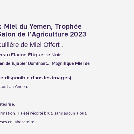
: Miel du Yemen, Trophée
(1 avis)
Salon de l’Agriculture 2023
illère de Miel Offert ..
eau Flacon Étiquette Noir ...
en de Jujubier Dominant... Magnifique Miel de
te disponible dans les images)
maout au Yémen.
steurisé.
rmation, il a été récolté brut, sans aucun ajout.
ses en laboratoire.