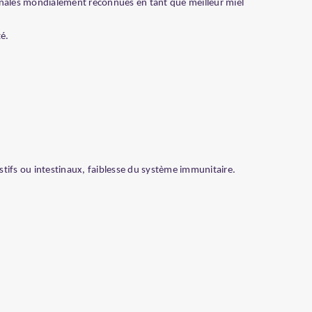
cinales mondialement reconnues en tant que meilleur miel
té.
estifs ou intestinaux, faiblesse du système immunitaire.