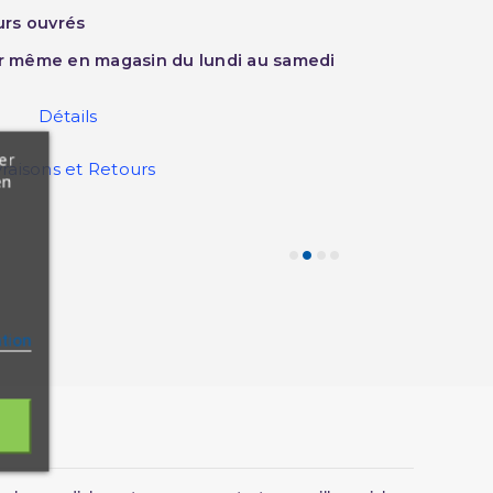
ours ouvrés
ur même en magasin du lundi au samedi
Détails
er
vraisons et Retours
en
ation