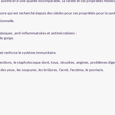
e pureté et d'une qualité incomparable, sa rareté et ses propriétés médi
urre qui est recherché depuis des siècles pour ses propriétés pour la san
tionnelle.
gésiques, anti-inflammatoires et antimicrobiens :
de gorge.
é et renforce le système immunitaire.
infections, le staphylocoque doré, toux, sinusites, angines, problèmes dig
des yeux, les coupures, les brûlures, l'acné, l'eczéma, le psoriasis.