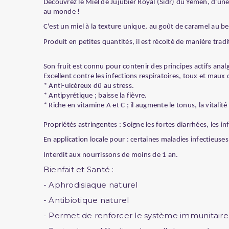
Découvrez le Miel de Jujubier Royal (Sidr) du Yémen, d'un
au monde !
C'est un miel à la texture unique, au goût de caramel au be
Produit en petites quantités, il est récolté de manière tradi
Son fruit est connu pour contenir des principes actifs anal
Excellent contre les infections respiratoires, toux et maux 
* Anti-ulcéreux dû au stress.
* Antipyrétique ; baisse la fièvre.
* Riche en vitamine A et C ; il augmente le tonus, la vitalit
Propriétés astringentes : Soigne les fortes diarrhées, les 
En application locale pour : certaines maladies infectieuses 
Interdit aux nourrissons de moins de 1 an.
Bienfait et Santé :
- Aphrodisiaque naturel
- Antibiotique naturel
- Permet de renforcer le système immunitaire