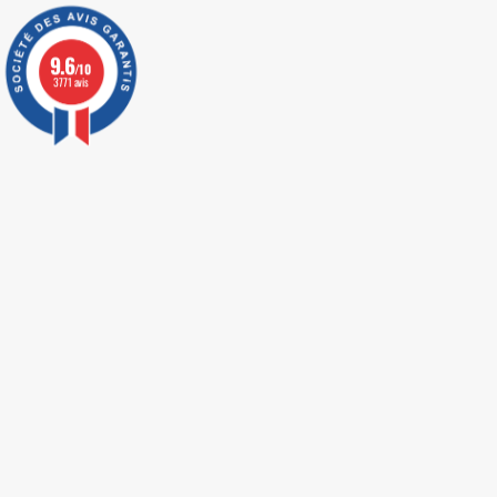
9.6
/10
3771 avis
Jeux de constructio
Les
jeux de construction islamiques
permettent
emblématiques du monde musulman
sous for
en briques
.
Souvent recherchés sous les termes
lego islami
Kaaba
, ces modèles compatibles grandes marqu
éducative et décorative adaptée aux enfan
d’architecture.
Cette collection regroupe des
maquettes de l