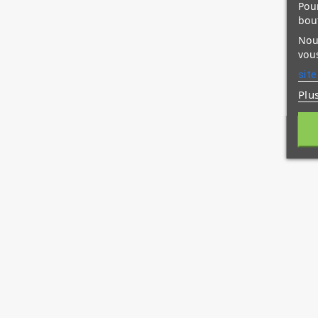
Pour
bou
Nous
(1 avis)
vous
site
Plu