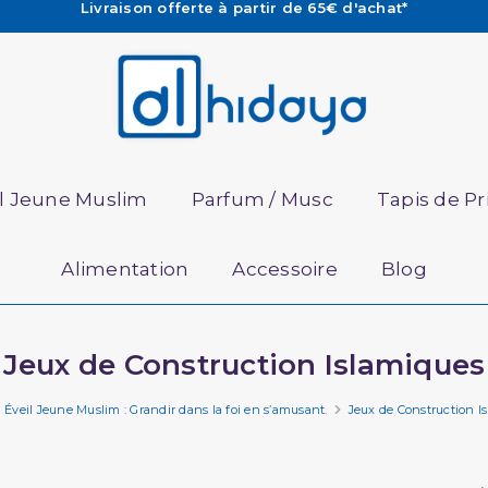
Les Commandes passées avant 15h (lun au Vend)
sont préparées et expédiées le jour même
Besoin d'aide ? Retrouvez notre FAQ
Livraison offerte à partir de 65€ d'achat*
il Jeune Muslim
Parfum / Musc
Tapis de Pr
Alimentation
Accessoire
Blog
Jeux de Construction Islamiques
Éveil Jeune Muslim : Grandir dans la foi en s’amusant.
Jeux de Construction I