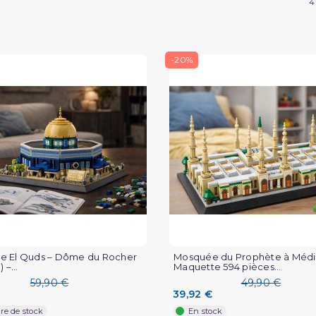
4
-20%
e El Quds – Dôme du Rocher
Mosquée du Prophète à Médi
 –...
Maquette 594 pièces...
59,90 €
49,90 €
39,92 €
re de stock
En stock