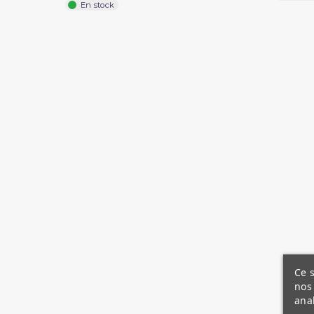
En stock
Ce s
nos 
ana