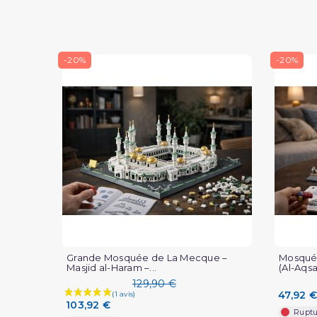
-20%
-20%
Grande Mosquée de La Mecque –
Mosqué
Masjid al-Haram –...
(Al-Aqsa)
129,90 €
47,92 €
103,92 €
Ruptu