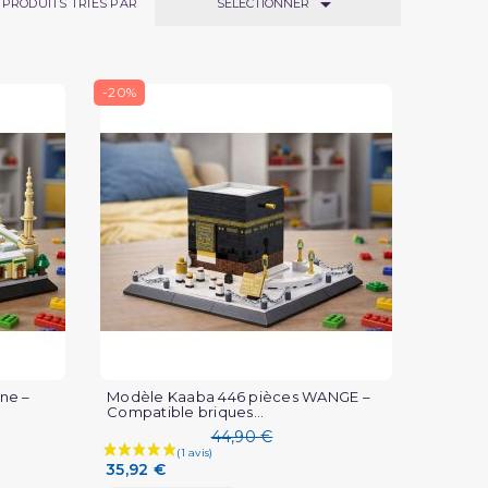

SÉLECTIONNER
PRODUITS TRIÉS PAR
-20%
ne –
Modèle Kaaba 446 pièces WANGE –
Compatible briques...
44,90 €
35,92 €