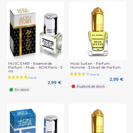
(1 avis)
MUSC EMIR - Essence de
Musc Sultan - Parfum :
Parfum - Musc - ADN Paris - 5
Homme - Extrait de Parfum...
ml
2,99 €
2,99 €
Rupture de stock
En stock