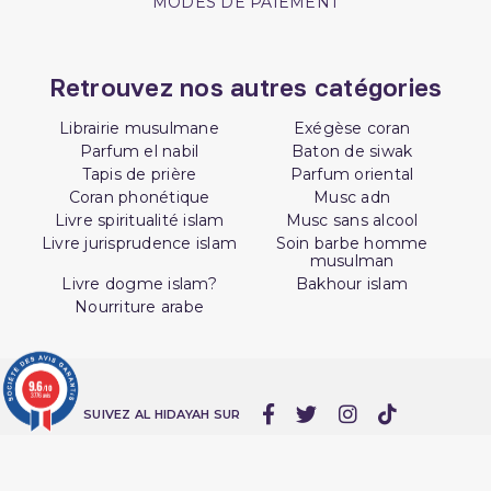
MODES DE PAIEMENT
Retrouvez nos autres catégories
Librairie musulmane
Exégèse coran
(1 avis)
Parfum el nabil
Baton de siwak
Tapis de prière
Parfum oriental
Coran phonétique
Musc adn
Livre spiritualité islam
Musc sans alcool
Livre jurisprudence islam
Soin barbe homme
musulman
Livre dogme islam?
Bakhour islam
Nourriture arabe
9.6
/10
3776 avis
SUIVEZ AL HIDAYAH SUR