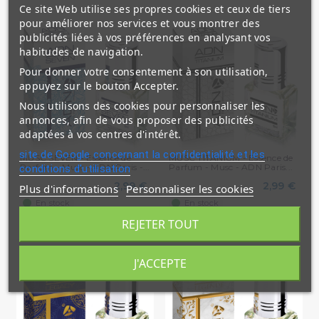
Ce site Web utilise ses propres cookies et ceux de tiers
pour améliorer nos services et vous montrer des
publicités liées à vos préférences en analysant vos
habitudes de navigation.
Pour donner votre consentement à son utilisation,
appuyez sur le bouton Accepter.
Nous utilisons des cookies pour personnaliser les
annonces, afin de vous proposer des publicités
adaptées à vos centres d'intérêt.
site de Google concernant la confidentialité et les
MUSC SEVEN - Essence de
MUSC TITANIUM - Essence de
Parfum - Musc - ADN Paris -...
Parfum - Musc - ADN Paris...
conditions d'utilisation
2,99 €
2,99 €
Plus d'informations
Personnaliser les cookies
En stock
En stock
REJETER TOUT
J'ACCEPTE