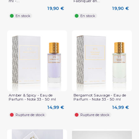
ml -...
Fabriquer en...
19,90 €
19,90 €
En stock
En stock
(3 avis)
Amber & Spicy - Eau de
Bergamot Sauvage - Eau de
Parfum - Note 33 - 50 ml
Parfum - Note 33 - 50 ml
14,99 €
14,99 €
Rupture de stock
Rupture de stock