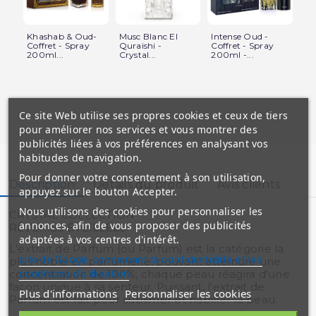
Khashab & Oud-
Musc Blanc El
Intense Oud -
Mu
Coffret - Spray
Quraishi -
Coffret - Spray
de
200ml...
Crystal...
200ml -...
-...
Ce site Web utilise ses propres cookies et ceux de tiers
pour améliorer nos services et vous montrer des
publicités liées à vos préférences en analysant vos
habitudes de navigation.
Pour donner votre consentement à son utilisation,
Description
Détails du produit
Avis clients
appuyez sur le bouton Accepter.
Nous utilisons des cookies pour personnaliser les
CRYSTAL COLLECTION
annonces, afin de vous proposer des publicités
RÊVERIES ÉVEILLÉES
adaptées à vos centres d'intérêt.
L'extrait de Parfum (ou Parfum) est la catégorie la
site de Google concernant la confidentialité et les
plus noble en parfumerie, pouvant atteindre une
conditions d'utilisation
concentration de 100%, chaque peau réagira d'une
façon unique à sa senteur. Puissant, l'extrait de
Plus d'informations
Personnaliser les cookies
Parfum est fait pour sublimer et habiller la peau.