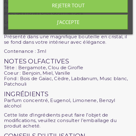
Appropriez-vous toute l’élégance du Musc Aswad :
REJETER TOUT
ce parfum aux teintes légèrement épicées, s’arrondi
avec des notes plus gourmandes.
J'ACCEPTE
Le tout agrémenté de notes de fond boisées,
presque terreuses.
Présenté dans une magnifique bouteille en cristal, il
se fond dans votre intérieur avec élégance.
Contenance : 3ml
NOTES OLFACTIVES
Tête : Bergamote, Clou de Girofle
Coeur : Benjoin, Miel, Vanille
Fond : Bois de Gaïac, Cèdre, Labdanum, Musc blanc,
Patchouli
INGRÉDIENTS
Parfum concentré, Eugenol, Limonene, Benzyl
alcohol
Cette liste d'ingrédients peut faire l’objet de
modifications, veuillez consulter l’emballage du
produit acheté.
CONSEILS D'UTILISATION