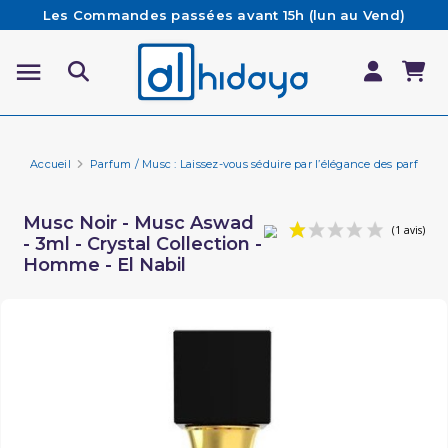
Les Commandes passées avant 15h (lun au Vend)
sont préparées et expédiées le jour même
Besoin d'aide ? Retrouvez notre FAQ
Livraison offerte à partir de 65€ d'achat*
Accueil
Parfum / Musc : Laissez-vous séduire par l’élégance des parfums 
Musc Noir - Musc Aswad
- 3ml - Crystal Collection -
Homme - El Nabil