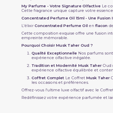
My Parfume - Votre Signature Olfactive
Le cof
Cette fragrance unique capture votre essence 
Concentrated Perfume Oil 15ml - Une Fusion 
L'élixir
Concentrated
Perfume Oil
en
flacon
d
Cette composition exquise offre une fusion in
empreinte mémorable.
Pourquoi Choisir Musk Taher Oud ?
Qualité Exceptionnelle
Nos parfums sont 
expérience olfactive inégalée.
Tradition et Modernité
Musk Taher
Oud m
expérience olfactive équilibrée et conte
Coffret Complet
Le Coffret
Musk Taher
O
les occasions et préférences.
Offrez-vous l'ultime luxe olfactif avec le Coffr
Redéfinissez votre expérience parfumée et la