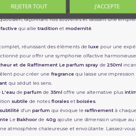
iable
REJETER TOUT
J'ACCEPTE
 notre
Coffret Musk Taher Oud
, une expérience olfactive
 quotidien, façonnant nos souvenirs et laissant une empre
lfactive
qui allie
tradition
et
modernité
.
complet, réunissant des éléments de
luxe
pour une expé
ionné pour offrir une symphonie olfactive harmonieuse
cheur et de Raffinement
Le parfum spray
de
250ml
inca
êlent pour créer une
fragrance
qui laisse une impression
vant
qui séduit les sens.
e
L'eau
de
parfum
de
35ml
offre une alternative plus
inti
ition
subtile
de notes
florales
et
boisées
.
subtilité
d'un
parfum
qui évoque le
raffinement
à chaque
ante
Le
Bakhoor
de
40g
ajoute une dimension unique au c
 une atmosphère chaleureuse et envoûtante. Laissez-vous 