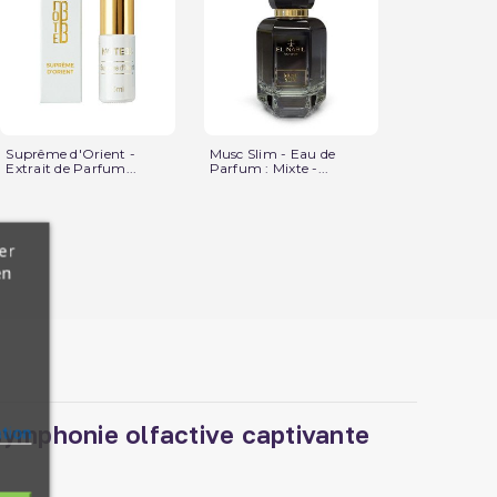
Suprême d'Orient -
Musc Slim - Eau de
Musc Code -
Extrait de Parfum...
Parfum : Mixte -...
Spray - El Nab
er
en
symphonie olfactive captivante
ation