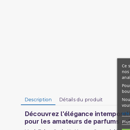
Ce s
nos 
ana
Pour
bou
Nous
Description
Détails du produit
vous
Découvrez l'élégance intemporell
site
pour les amateurs de parfums raf
Plu