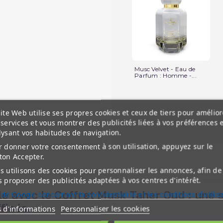
Musc Velvet - Eau de
Parfum : Homme -...
ite Web utilise ses propres cookies et ceux de tiers pour amélior
services et vous montrer des publicités liées à vos préférences 
lysant vos habitudes de navigation.
 donner votre consentement à son utilisation, appuyez sur le
ton Accepter.
 utilisons des cookies pour personnaliser les annonces, afin de
 proposer des publicités adaptées à vos centres d'intérêt.
e avec le Coffret Musk Taher Oud : une 
 de Google concernant la confidentialité et les conditions d'utilis
finés.
s d'informations
Personnaliser les cookies