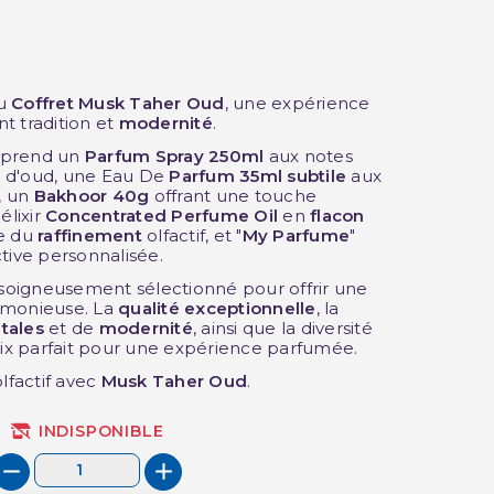
u
Coffret Musk Taher Oud
, une expérience
nt tradition et
modernité
.
mprend un
Parfum Spray 250ml
aux notes
 d'oud, une Eau De
Parfum 35ml subtile
aux
, un
Bakhoor 40g
offrant une touche
élixir
Concentrated
Perfume Oil
en
flacon
ée du
raffinement
olfactif, et "
My Parfume
"
tive personnalisée.
oigneusement sélectionné pour offrir une
armonieuse. La
qualité exceptionnelle
, la
tales
et de
modernité
, ainsi que la diversité
oix parfait pour une expérience parfumée.
lfactif avec
Musk Taher Oud
.
INDISPONIBLE