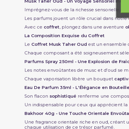
Musk Taher Oud - Un Voyage Sensoriel Inoubl
Imprégnez-vous de la richesse sensorielle de
Les parfums jouent un rôle crucial dans notre
Avec ce
coffret
, plongez dans une aventure
o
La Composition Exquise du Coffret
Le
Coffret Musk Taher Oud
est un ensemble 
Chaque composant a été soigneusement sélect
Parfums Spray 250ml - Une Explosion de Fraî
Les notes envoûtantes de musc et d'oud se m
Chaque vaporisation libère un bouquet
capti
Eau De Parfum 35ml - L'Élégance en Bouteill
Son flacon
sophistiqué
renferme une compos
Un indispensable pour ceux qui apprécient la
Bakhoor 40g - Une Touche Orientale Envoût
Une fragrance orientale riche en oud, créant
chaque utilisation de ce trésor parfumé.