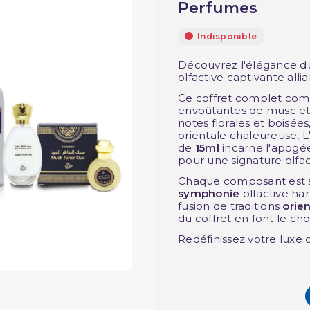
Perfumes
Indisponible
Découvrez l'élégance d
olfactive captivante allia
Ce coffret complet co
envoûtantes de musc et
notes florales et boisées
orientale chaleureuse, L'
de
15ml
incarne l'apog
pour une signature olfac
Chaque composant est s
symphonie
olfactive h
fusion de traditions
orien
du coffret en font le ch
Redéfinissez votre luxe o