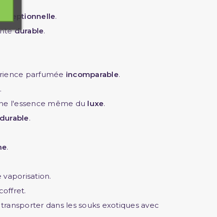
exceptionnelle
.
inte
durable
.
rience parfumée
incomparable
.
.
rne l'essence même du
luxe
.
durable
.
me
.
 vaporisation.
offret.
transporter dans les souks exotiques avec