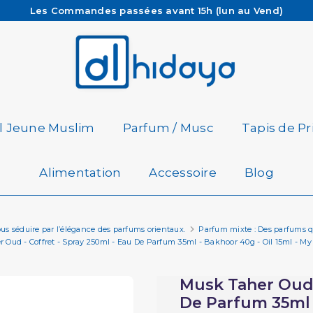
Les Commandes passées avant 15h (lun au Vend)
sont préparées et expédiées le jour même
Besoin d'aide ? Retrouvez notre FAQ
Livraison offerte à partir de 65€ d'achat*
il Jeune Muslim
Parfum / Musc
Tapis de Pr
Alimentation
Accessoire
Blog
us séduire par l’élégance des parfums orientaux.
Parfum mixte : Des parfums qu
 Oud - Coffret - Spray 250ml - Eau De Parfum 35ml - Bakhoor 40g - Oil 15ml - M
Musk Taher Oud -
De Parfum 35ml -