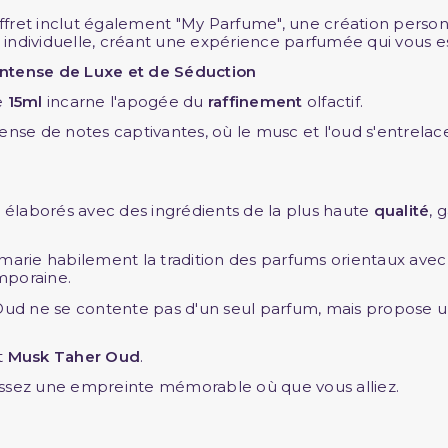
fret inclut également "My Parfume", une création personna
individuelle, créant une expérience parfumée qui vous e
Intense de Luxe et de Séduction
e
15ml
incarne l'apogée du
raffinement
olfactif.
tense de notes captivantes, où le musc et l'oud s'entrela
élaborés avec des ingrédients de la plus haute
qualité
, 
arie habilement la tradition des parfums orientaux avec
mporaine.
ud ne se contente pas d'un seul parfum, mais propose
et
Musk Taher Oud
.
issez une empreinte mémorable où que vous alliez.