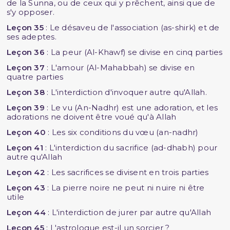
de la Sunna, ou de ceux qui y prêchent, ainsi que de
s'y opposer.
Leçon 35
: Le désaveu de l'association (as-shirk) et de
ses adeptes.
Leçon 36
: La peur (Al-Khawf) se divise en cinq parties
Leçon 37
: L'amour (Al-Mahabbah) se divise en
quatre parties
Leçon 38
: L'interdiction d'invoquer autre qu'Allah.
Leçon 39
: Le vu (An-Nadhr) est une adoration, et les
adorations ne doivent être voué qu'à Allah
Leçon 40
: Les six conditions du vœu (an-nadhr)
Leçon 41
: L'interdiction du sacrifice (ad-dhabh) pour
autre qu'Allah
Leçon 42
: Les sacrifices se divisent en trois parties
Leçon 43
: La pierre noire ne peut ni nuire ni être
utile
Leçon 44
: L'interdiction de jurer par autre qu'Allah
Leçon 45
: L'astrologue est-il un sorcier ?