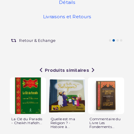
Détails
Livraisons et Retours
Retour & Echange
Produits similaires
La Clé du Paradis
Quelle est ma
Commentaire du
De
- Cheikh Hafidh...
Religion ? -
Livre Les
mé
Histoire à...
Fondements...
Kat