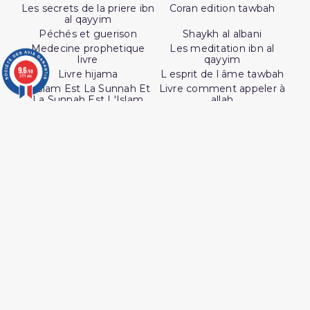
Les secrets de la priere ibn
Coran edition tawbah
al qayyim
Péchés et guerison
Shaykh al albani
Medecine prophetique
Les meditation ibn al
livre
qayyim
9.6
Livre hijama
L esprit de l âme tawbah
/10
3771 avis
L'Islam Est La Sunnah Et
Livre comment appeler à
La Sunnah Est L'Islam
allah
Ainsi étaient nos pieux
predecesseur
SUIVEZ AL HIDAYAH SUR

J'accepte les conditions générales et la
politique de confidentialité