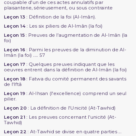
coupable d'un de ces actes annulatifs par
plaisanterie, sérieusement, ou sous contrainte
Leçon 13
: Définition de la foi (Al-Imân).
Leçon 14
: Les six piliers de Al-Imân (la foi)
Leçon 15
: Preuves de l'augmentation de Al-Imân (la
foi)
Leçon 16
: Parmi les preuves de la diminution de Al-
Imân (la foi) ..... 57
Leçon 17
: Quelques preuves indiquant que les
oeuvres entrent dans la définition de Al-Imân (la foi)
Leçon 18
: Fatwa du comité permanent des savants
de l'Iftâ
Leçon 19
: Al-Ihsan (l'excellence) comprend un seul
pilier.
Leçon 20
: La définition de l'Unicité (At-Tawhid)
Leçon 21
: Les preuves concernant l'unicité (At-
Tawhid)
Leçon 22
: At-Tawhid se divise en quatre parties ...