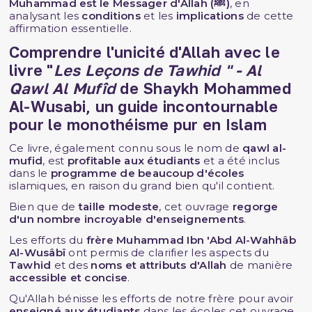
Muhammad est le Messager d'Allah
(ﷺ)
, en
analysant les
conditions
et les
implications
de cette
affirmation essentielle.
Comprendre l'unicité d'Allah avec le
livre "
Les
Leçons de Tawhid " - Al
Qawl Al Mufîd
de Shaykh Mohammed
Al-Wusabi, un guide incontournable
pour le monothéisme pur en Islam
Ce livre, également connu sous le nom de
qawl al-
mufid
, est
profitable aux étudiants
et a été inclus
dans le
programme de beaucoup d'écoles
islamiques, en raison du grand bien qu'il contient.
Bien que de
taille modeste
, cet ouvrage
regorge
d'un nombre incroyable d'enseignements
.
Les efforts du
frère Muhammad Ibn 'Abd Al-Wahhâb
Al-Wusâbî
ont permis de clarifier les aspects du
Tawhid
et des
noms et attributs d'Allah
de manière
accessible et concise
.
Qu'Allah bénisse les efforts de notre frère pour avoir
enseigné aux étudiants
dans les écoles cet ouvrage