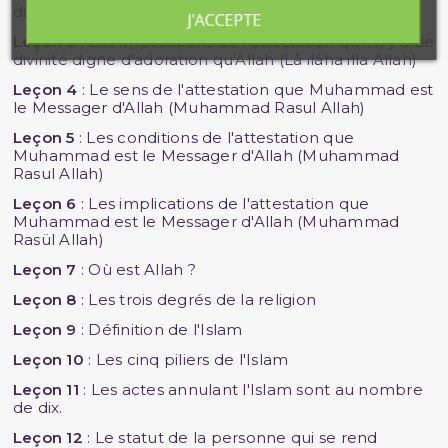
divinité digne d'adoration qu'Allah (Lã ilãha illa Allah)
J'ACCEPTE
Leçon 3
: Les implications de l'attestation qu'il n'y a de
divinité digne d'adoration qu'Allah (Lå iláha illa Allah)
Leçon 4
: Le sens de l'attestation que Muhammad est
le Messager d'Allah (Muhammad Rasul Allah)
Leçon 5
: Les conditions de l'attestation que
Muhammad est le Messager d'Allah (Muhammad
Rasul Allah)
Leçon 6
: Les implications de l'attestation que
Muhammad est le Messager d'Allah (Muhammad
Rasül Allah)
Leçon 7
: Où est Allah ?
Leçon 8
: Les trois degrés de la religion
Leçon 9
: Définition de l'Islam
Leçon 10
: Les cinq piliers de l'Islam
Leçon 11
: Les actes annulant l'Islam sont au nombre
de dix.
Leçon 12
: Le statut de la personne qui se rend