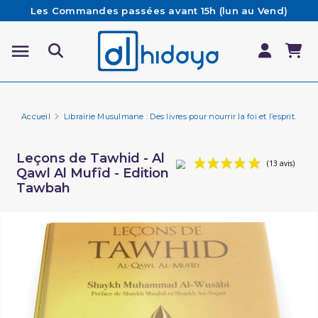
Les Commandes passées avant 15h (lun au Vend)
sont préparées et expédiées le jour même
Besoin d'aide ? Retrouvez notre FAQ
Livraison offerte à partir de 65€ d'achat*
Accueil
Librairie Musulmane : Des livres pour nourrir la foi et l’esprit.
Li
Leçons de Tawhid - Al
Qawl Al Mufîd - Edition
Tawbah
(