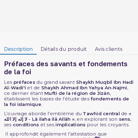
Description
Détails du produit
Avis clients
Préfaces des savants et fondements
de la foi
Les
préfaces
du grand savant
Shaykh Muqbil Ibn Hadi
Al-Wadi'i
et de
Shaykh Ahmad Ibn Yahya An-Najmi
,
ce dernier étant
Mufti de la région de Jizán
,
établissent les bases de l'étude des
fondements de
la foi islamique
.
L’ouvrage aborde l'emblème du
Tawhid central
de
«
لا إله إلا الله - Lâ ilaha ilâ Allâh »
, en explorant son
sens
,
ses
conditions
et ses
implications
pour les croyants.
Il approfondit également l'attestation que