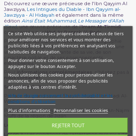
Découvrez une œuvre précieuse de l'Ibn Qayyim Al
Jawziyya,
Les Intrigues du Diable - Ibn Qayyim al-
Jawziyya - Al Hidayah
et également dans la même
édition
Ainsi Était Muhammad, Le Messager d'Allah
(Saw)
, une œuvre précieuse de l'
Imam At-Tirmidi
,
commentée par
'Abd Ar-Razzak Al-Badr
.
Ce site Web utilise ses propres cookies et ceux de tiers
pour améliorer nos services et vous montrer des
Publiée par les Éditions Tawbah, cette biographie
publicités liées à vos préférences en analysant vos
détaillée du Prophète Muhammad (Saw) offre une
habitudes de navigation.
vision profonde et inspirante de sa vie, de son
caractère noble et de ses enseignements
Pour donner votre consentement à son utilisation,
exemplaires.
appuyez sur le bouton Accepter.
Pour
informations complémentaires
, n'hésitez pas à
Nous utilisons des cookies pour personnaliser les
nous contacter.
annonces, afin de vous proposer des publicités
Sommaire du livre :
adaptées à vos centres d'intérêt.
site de Google concernant la confidentialité et les
Préface du grand savant Shaykh Muqbil Ibn Hadi Al-
Wadici.
conditions d'utilisation
Plus d'informations
Personnaliser les cookies
Préface du grand savant: Ahmad Ibn Yahya An-Najmi
Mufti de la région de Jizán
REJETER TOUT
Leçon 1 :
Le sens de « La ilâha illa Allah.
Leçon 2 :
Les conditions de l'attestation qu'il n'y a de