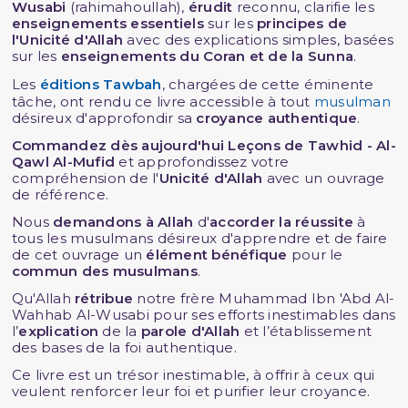
Wusabi
(rahimahoullah),
érudit
reconnu, clarifie les
enseignements essentiels
sur les
principes de
l'Unicité d'Allah
avec des explications simples, basées
sur les
enseignements du Coran et de la Sunna
.
Les
éditions Tawbah
, chargées de cette éminente
tâche, ont rendu ce livre accessible à tout
musulman
désireux d'approfondir sa
croyance authentique
.
Commandez dès aujourd'hui
Leçons de Tawhid - Al-
Qawl Al-Mufid
et approfondissez votre
compréhension de l'
Unicité d'Allah
avec un ouvrage
de référence.
Nous
demandons à Allah
d'
accorder la réussite
à
tous les musulmans désireux d'apprendre et de faire
de cet ouvrage un
élément bénéfique
pour le
commun des musulmans
.
Qu'Allah
rétribue
notre frère Muhammad Ibn 'Abd Al-
Wahhab Al-Wusabi pour ses efforts inestimables dans
l’
explication
de la
parole d'Allah
et l’établissement
des bases de la foi authentique.
Ce livre est un trésor inestimable, à offrir à ceux qui
veulent renforcer leur foi et purifier leur croyance.