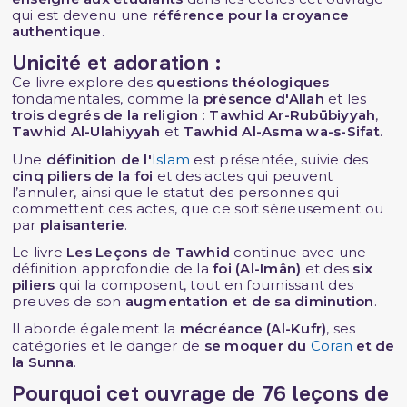
qui est devenu une
référence pour la croyance
authentique
.
Unicité et adoration :
Ce livre explore des
questions théologiques
fondamentales, comme la
présence d'Allah
et les
trois degrés de la religion
:
Tawhid Ar-Rubūbiyyah
,
Tawhid Al-Ulahiyyah
et
Tawhid Al-Asma wa-s-Sifat
.
Une
définition de l'
Islam
est présentée, suivie des
cinq piliers de la foi
et des actes qui peuvent
l’annuler, ainsi que le statut des personnes qui
commettent ces actes, que ce soit sérieusement ou
par
plaisanterie
.
Le livre
Les Leçons de Tawhid
continue avec une
définition approfondie de la
foi (Al-Imân)
et des
six
piliers
qui la composent, tout en fournissant des
preuves de son
augmentation et de sa diminution
.
Il aborde également la
mécréance (Al-Kufr)
, ses
catégories et le danger de
se moquer du
Coran
et de
la Sunna
.
Pourquoi cet ouvrage de 76 leçons de