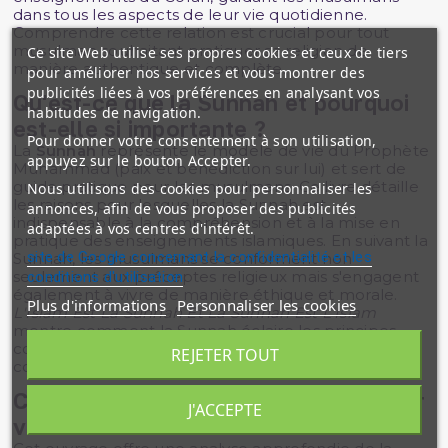
dans tous les aspects de leur vie quotidienne.
Comprendre cette relation est crucial pour tout
musulman souhaitant pratiquer sa religion de
Ce site Web utilise ses propres cookies et ceux de tiers
manière authentique et complète.
pour améliorer nos services et vous montrer des
publicités liées à vos préférences en analysant vos
Qu'est-ce que la Sunnah et pourquoi
habitudes de navigation.
est-elle si importante ?
Pour donner votre consentement à son utilisation,
La
Sunnah
représente le modèle de vie du Prophète
appuyez sur le bouton Accepter.
Muhammad (paix et bénédiction sur lui) et sert de
guide pratique pour les musulmans. Ce livre détaille
Nous utilisons des cookies pour personnaliser les
les raisons pour lesquelles la Sunnah est
annonces, afin de vous proposer des publicités
indispensable à la compréhension et à la mise en
adaptées à vos centres d'intérêt.
pratique des enseignements islamiques. En suivant la
site de Google concernant la confidentialité et les
Sunnah, les musulmans se conforment non
seulement aux préceptes religieux mais s'engagent
conditions d'utilisation
également à vivre de manière éthique et morale.
Plus d'informations
Personnaliser les cookies
L'Islam Est La Sunnah Et La Sunnah Est L'Islam
montre comment la Sunnah éclaire les principes
coraniques et aide les croyants à naviguer les défis
REJETER TOUT
contemporains.
Comment ce livre aide-t-il à renforcer
J'ACCEPTE
votre foi ?