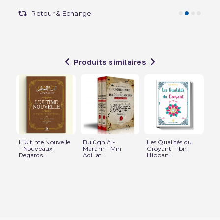
Retour & Echange
Produits similaires
L'Ultime Nouvelle
Bulûgh Al-
Les Qualités du
En
- Nouveaux
Marâm - Min
Croyant - Ibn
D'E
Regards...
Adillat...
Hibban...
Taw