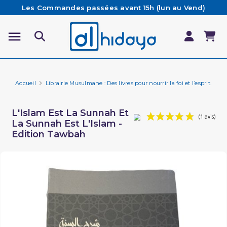
Les Commandes passées avant 15h (lun au Vend)
sont préparées et expédiées le jour même
Besoin d'aide ? Retrouvez notre FAQ
Livraison offerte à partir de 65€ d'achat*
Accueil
Librairie Musulmane : Des livres pour nourrir la foi et l’esprit.
Li
L'Islam Est La Sunnah Et
La Sunnah Est L'Islam -
Edition Tawbah