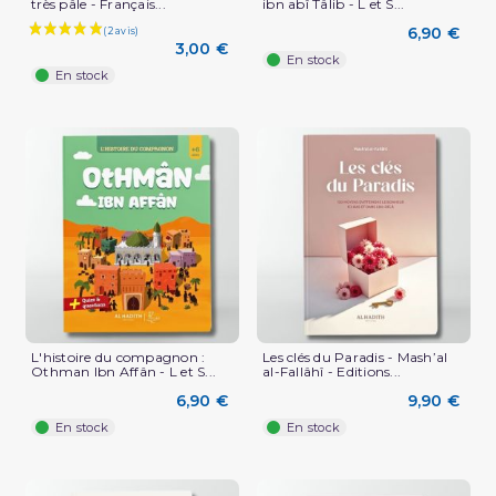
très pâle - Français...
ibn abî Tâlib - L et S...
6,90 €
3,00 €
En stock
En stock
L'histoire du compagnon :
Les clés du Paradis - Mash’al
Othman Ibn Affân - L et S...
al-Fallâhî - Editions...
6,90 €
9,90 €
En stock
En stock