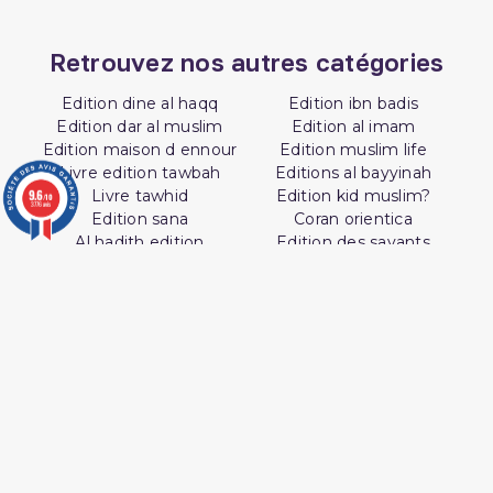
Retrouvez nos autres catégories
Edition dine al haqq
Edition ibn badis
Edition dar al muslim
Edition al imam
Edition maison d ennour
Edition muslim life
Livre edition tawbah
Editions al bayyinah
9.6
Livre tawhid
Edition kid muslim?
/10
3776 avis
Edition sana
Coran orientica
Al hadith edition
Edition des savants
SUIVEZ AL HIDAYAH SUR

J'accepte les conditions générales et la
politique de confidentialité