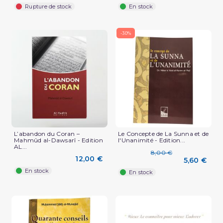
Rupture de stock
En stock
-30%
L’abandon du Coran –
Le Concepte de La Sunna et de
Mahmûd al-Dawsarî - Edition
l'Unanimité - Edition...
AL...
8,00 €
12,00 €
5,60 €
En stock
En stock