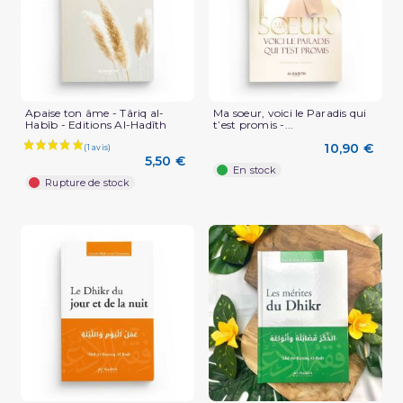
Apaise ton âme - Târiq al-
Ma soeur, voici le Paradis qui
Habîb - Editions Al-Hadîth
t’est promis -...
10,90 €
5,50 €
En stock
Rupture de stock