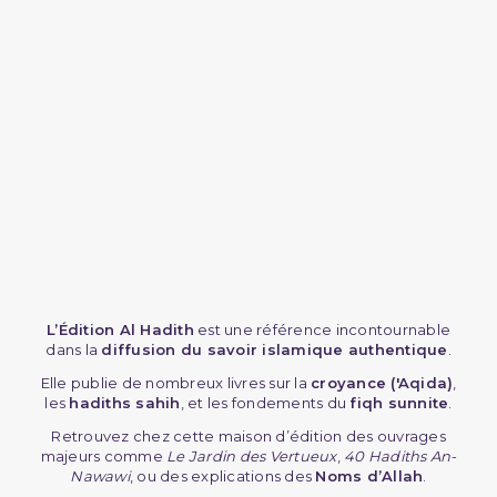
L’Édition Al Hadith
est une référence incontournable
dans la
diffusion du savoir islamique authentique
.
Elle publie de nombreux livres sur la
croyance ('Aqida)
,
les
hadiths sahih
, et les fondements du
fiqh sunnite
.
Retrouvez chez cette maison d’édition des ouvrages
majeurs comme
Le Jardin des Vertueux
,
40 Hadiths An-
Nawawi
, ou des explications des
Noms d’Allah
.