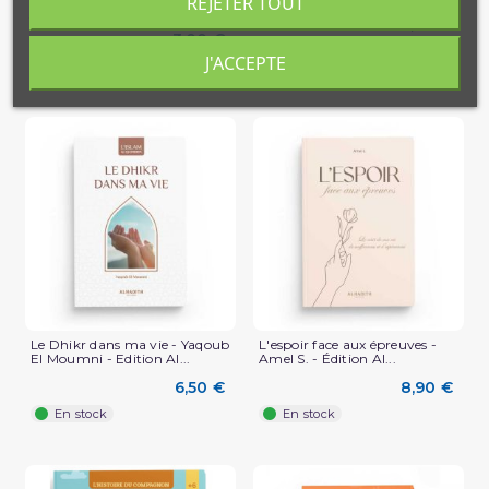
REJETER TOUT
6,00 €
3,00 €
En stock
J'ACCEPTE
En stock
(1 avis)
Le Dhikr dans ma vie - Yaqoub
L'espoir face aux épreuves -
El Moumni - Edition Al...
Amel S. - Édition Al...
6,50 €
8,90 €
En stock
En stock