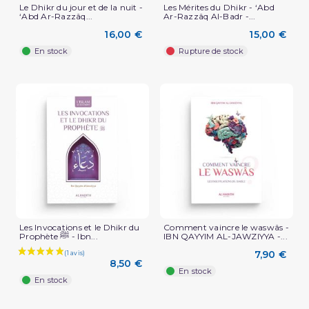
Le Dhikr du jour et de la nuit -
Les Mérites du Dhikr - ‘Abd
‘Abd Ar-Razzâq...
Ar-Razzâq Al-Badr -...
16,00 €
15,00 €
En stock
Rupture de stock
Les Invocations et le Dhikr du
Comment vaincre le waswâs -
Prophète ﷺ - Ibn...
IBN QAYYIM AL-JAWZIYYA -...
7,90 €
8,50 €
En stock
En stock