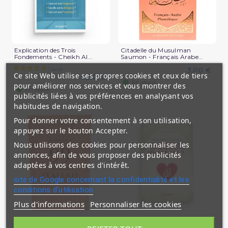
Explication des Trois
Citadelle du Musulman
Fondements - Cheikh Al...
Saumon - Français Arabe...
3,00 €
Ce site Web utilise ses propres cookies et ceux de tiers
10,90 €
En stock
pour améliorer nos services et vous montrer des
(1 avis)
En stock
publicités liées à vos préférences en analysant vos
habitudes de navigation.
Pour donner votre consentement à son utilisation,
appuyez sur le bouton Accepter.
Nous utilisons des cookies pour personnaliser les
annonces, afin de vous proposer des publicités
adaptées à vos centres d'intérêt.
site de Google concernant la confidentialité et les
conditions d'utilisation
Plus d'informations
Personnaliser les cookies
99 Noms d'Allah Saumon -
Comment gagner l'Amour
Français Arabe Phonétique...
d'Allah - Faysal Al Hashidi -...