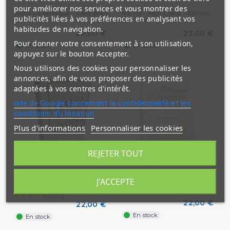
pour améliorer nos services et vous montrer des
Aisha La Véridique - Récit pour
Ma Foi - Mon Coeur - Edition
publicités liées à vos préférences en analysant vos
Enfants 7ans+ -...
Al Imam
habitudes de navigation.
20,00 €
23,00 €
Pour donner votre consentement à son utilisation,
En stock
En stock
appuyez sur le bouton Accepter.
Nous utilisons des cookies pour personnaliser les
annonces, afin de vous proposer des publicités
adaptées à vos centres d'intérêt.
site de Google concernant la confidentialité et les
conditions d'utilisation
Plus d'informations
Personnaliser les cookies
REJETER TOUT
Hafsa la Mère des Croyants -
Les Femmes Savantes du
J'ACCEPTE
Edition Al Imam
Hadith - Muhammad Akram
Nadwi
22,00 €
22,00 €
En stock
En stock