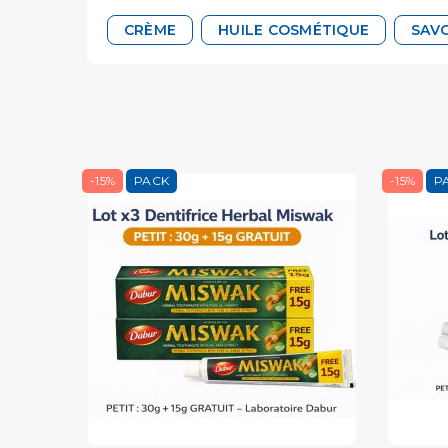
CRÈME
HUILE COSMÉTIQUE
SAVO
-15%
PACK
-15%
P