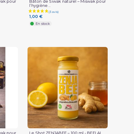
wak pour
Bâton de Siwak naturel – Miswak pour
l’hygiène...
1,00 €
En stock
(1 avis)
wak pour
Le Shot ZENJABEE – 100 ml - BEELAL