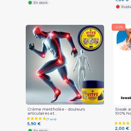
En stock
Ruptu
-20%
(3 avis)
Crème mentholée - douleurs
Siwak a
articulaires et...
100% Na
5,90 €
2,00 €
En stock