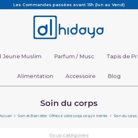
Les Commandes passées avant 15h (lun au Vend)
sont préparées et expédiées le jour même
Besoin d'aide ? Retrouvez notre FAQ
Livraison offerte à partir de 65€ d'achat*
il Jeune Muslim
Parfum / Musc
Tapis de Pr
Alimentation
Accessoire
Blog
Soin du corps
Accueil
Soin et Bien-être : Offrez à votre corps ce qu’il mérite.
Soin du corps
Sous-catégories