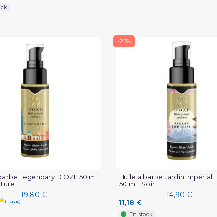
ock
-25%
 barbe Legendary D'OZE 50 ml
Huile à barbe Jardin Impérial
turel...
50 ml : Soin...
19,80 €
14,90 €
11,18 €
En stock