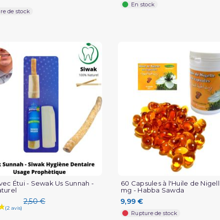
En stock
re de stock
(3 avis)
vec Étui - Sewak Us Sunnah -
60 Capsules à l'Huile de Nigell
turel
mg - Habba Sawda
2,50 €
9,99 €
Rupture de stock