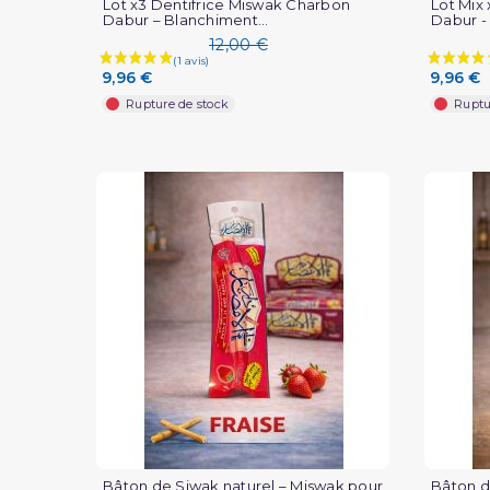
Lot x3 Dentifrice Miswak Charbon
Lot Mix
Dabur – Blanchiment...
Dabur - 
12,00 €
9,96 €
9,96 €
Rupture de stock
Ruptu
(2 avis)
Bâton de Siwak naturel – Miswak pour
Bâton d