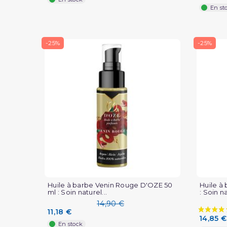
En st
-25%
-25%
Huile à barbe Venin Rouge D'OZE 50
Huile à
ml : Soin naturel...
: Soin na
14,90 €
11,18 €
14,85 €
En stock