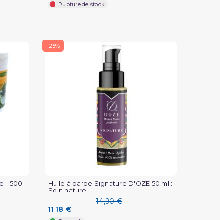
Rupture de stock
-25%
(3 avis)
e - 500
Huile à barbe Signature D'OZE 50 ml :
Soin naturel...
14,90 €
11,18 €