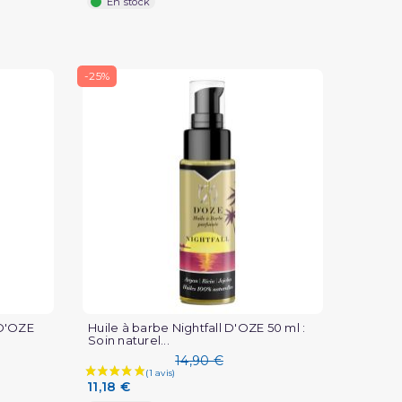
En stock
-25%
 D'OZE
Huile à barbe Nightfall D'OZE 50 ml :
Soin naturel...
14,90 €
11,18 €