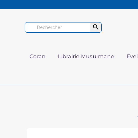

Coran
Librairie Musulmane
Éve