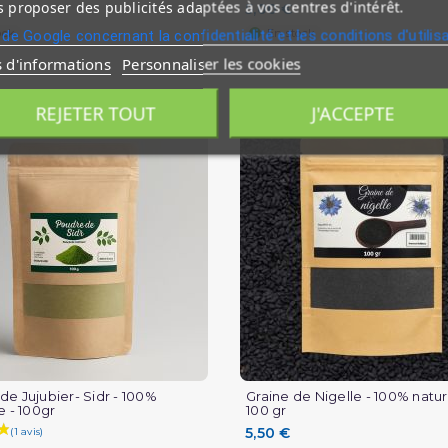
 proposer des publicités adaptées à vos centres d'intérêt.
5,00 €
ock
En stock
 de Google concernant la confidentialité et les conditions d'utilis
(1 avis)
s d'informations
Personnaliser les cookies
REJETER TOUT
J'ACCEPTE
de Jujubier- Sidr - 100%
Graine de Nigelle - 100% natur
e - 100gr
100 gr
5,50 €