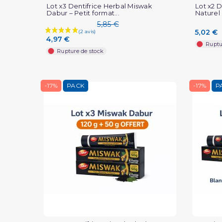
Lot x3 Dentifrice Herbal Miswak
Lot x2 
Dabur – Petit format...
Naturel 
5,85 €
5,02 €
4,97 €
Ruptu
Rupture de stock
-17%
PACK
-17%
P