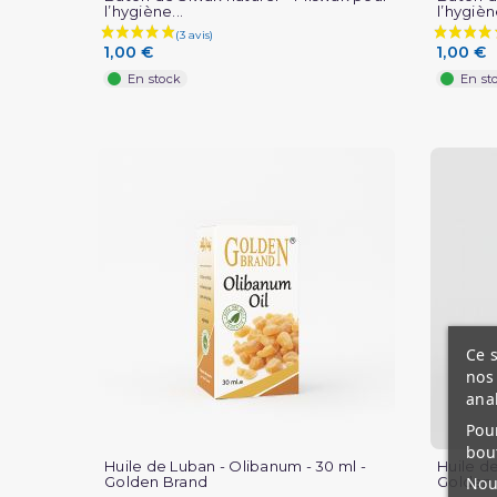
l’hygiène...
l’hygiène
1,00 €
1,00 €
En stock
En st
Ce s
nos 
ana
Pour
bou
Huile de Luban - Olibanum - 30 ml -
Huile de
Nous
Golden Brand
Golden