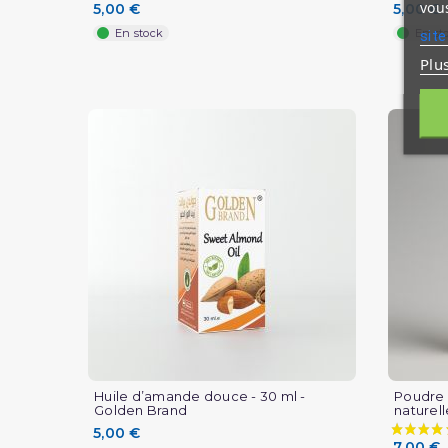
vous
5,00 €
5,00 €
En stock
En st
site
(1 avis)
Plu
Huile d’amande douce - 30 ml -
Poudre 
Golden Brand
naturell
5,00 €
7,00 €