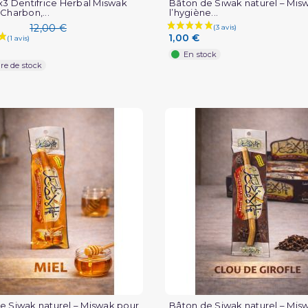
 x3 Dentifrice Herbal Miswak
Bâton de Siwak naturel – Mis
Charbon,...
l’hygiène...
12,00 €
1,00 €
En stock
re de stock
e Siwak naturel – Miswak pour
Bâton de Siwak naturel – Mis