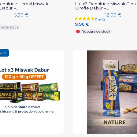
Dentifrice Herbal Miswak
Lot x3 Dentifrice Miswak Clou
Dabur –...
Girofle Dabur –...
5,90 €
12,00 €
9,96 €
re de stock
Rupture de stock
ACK