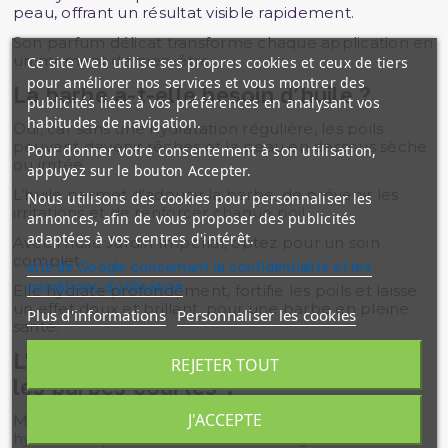
peau, offrant un résultat visible rapidement.
Son parfum délicat transforme chaque application en
un moment de bien-être.
Ce site Web utilise ses propres cookies et ceux de tiers
pour améliorer nos services et vous montrer des
La barbe a-t-elle besoin d’huile ?
publicités liées à vos préférences en analysant vos
habitudes de navigation.
Oui, car sans une hydratation régulière, les poils
peuvent devenir rêches et la peau en dessous sèche
Pour donner votre consentement à son utilisation,
ou irritée.
appuyez sur le bouton Accepter.
L’huile permet d’adoucir la barbe, de prévenir les
Nous utilisons des cookies pour personnaliser les
irritations et de renforcer chaque poil.
annonces, afin de vous proposer des publicités
adaptées à vos centres d'intérêt.
Avec l’huile Jardin Impérial, optez pour un soin
complet.
site de Google concernant la confidentialité et les
conditions d'utilisation
Elle hydrate profondément, fortifie les poils et laisse
un effet doux et brillant, pour une barbe en pleine
Plus d'informations
Personnaliser les cookies
santé.
L’huile à barbe vaut-elle la peine pour
REJETER TOUT
les barbes courtes ?
J'ACCEPTE
Même une barbe courte a besoin d’une huile pour
hydrater la peau et éviter les démangeaisons.