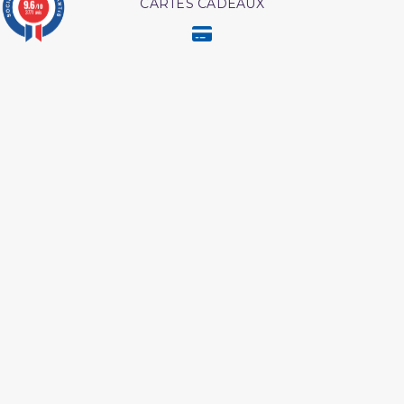
CARTES CADEAUX
9.6
/10
3771 avis
MODES DE PAIEMENT
Retrouvez nos autres produits
L authentique des récits
Livre comment
des prophètes
mémoriser le coran
Livre boulough al maram
Hajj et Umra en Images
Shaykh al albani
Les pensees precieuses
ibn al jawzi
Les intrigues du diable
L authentique de l
exégèse d ibn kathîr
Livre comment appeler à
Coran tawbah coffret
allah
Ainsi étaient nos pieux
Coran edition tawbah
predecesseur
Les maladies du coeur
Tout savoir sur le hajj et la
islam
omra
L'Islam Est La Sunnah Et