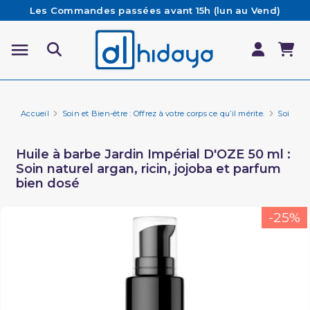
Les Commandes passées avant 15h (lun au Vend)
sont préparées et expédiées le jour même
Besoin d'aide ? Retrouvez notre FAQ
Livraison offerte à partir de 65€ d'achat*
Accueil
Soin et Bien-être : Offrez à votre corps ce qu’il mérite.
Soin de 
Huile à barbe Jardin Impérial D'OZE 50 ml :
Soin naturel argan, ricin, jojoba et parfum
bien dosé
-25%