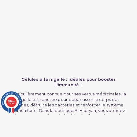
Gélules à la nigelle : idéales pour booster
l'immunité !
Particulièrement connue pour ses vertus médicinales, la
nigelle est réputée pour débarrasser le corps des
9.6
/10
3771 avis
toxines, détruire les bactéries et renforcer le système
immunitaire. Dans la boutique Al Hidayah, vous pourrez
donc retrouver des gélules à la nigelle sous forme de
compléments alimentaires pour entamer votre cure à
tout moment !
Gélules à la nigelle : renforcer son système