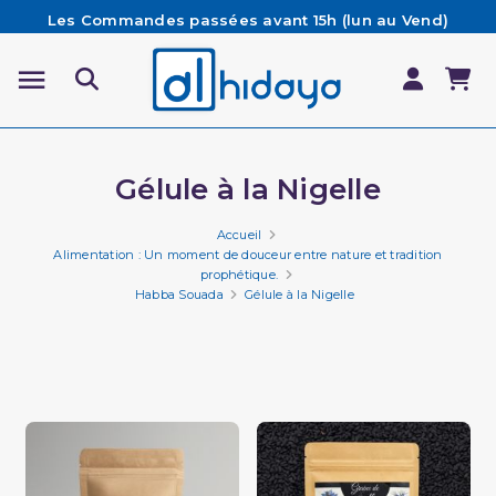
Les Commandes passées avant 15h (lun au Vend)
sont préparées et expédiées le jour même
Besoin d'aide ? Retrouvez notre FAQ
Livraison offerte à partir de 65€ d'achat*
Gélule à la Nigelle
Accueil
Alimentation : Un moment de douceur entre nature et tradition
prophétique.
Habba Souada
Gélule à la Nigelle