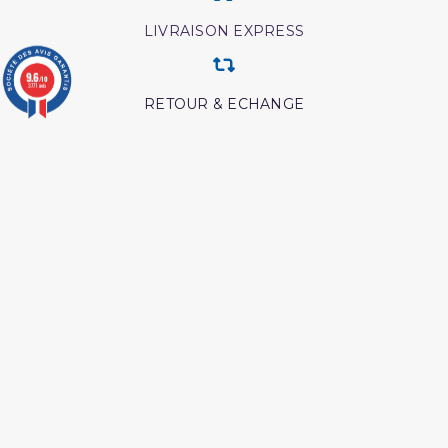
LIVRAISON EXPRESS
9.6
/10
3771 avis
RETOUR & ECHANGE
CARTES CADEAUX
MODES DE PAIEMENT
Retrouvez nos autres produits
Coran tawbah coffret
Les meditation ibn al
qayyim
Les maladies
Interpretation islamique
psychologiques edition
des reves
tawbah