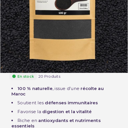
20 Produits
En stock
100 % naturelle
, issue d’une
récolte au
Maroc
Soutient les
défenses immunitaires
Favorise la
digestion et la vitalité
Riche en
antioxydants et nutriments
essentiels