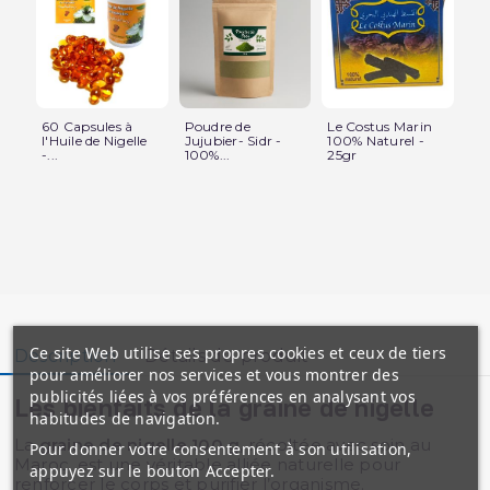
60 Capsules à
Poudre de
Le Costus Marin
60 
l'Huile de Nigelle
Jujubier- Sidr -
100% Naturel -
Po
-...
100%...
25gr
Mo
Ce site Web utilise ses propres cookies et ceux de tiers
Description
Détails du produit
pour améliorer nos services et vous montrer des
publicités liées à vos préférences en analysant vos
Les bienfaits de la graine de nigelle
habitudes de navigation.
La
graine de nigelle 100 g
, récoltée avec soin au
Pour donner votre consentement à son utilisation,
Maroc, est une véritable alliée naturelle pour
appuyez sur le bouton Accepter.
renforcer le corps et purifier l’organisme.