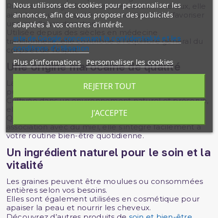
Nous utilisons des cookies pour personnaliser les
Riche en oméga-3, en vitamines et en minéraux, elle
annonces, afin de vous proposer des publicités
aide à stimuler le système immunitaire et à favoriser
une meilleure digestion.
adaptées à vos centres d'intérêt.
Utilisée depuis des siècles en médecine
site de Google concernant la confidentialité et les
traditionnelle, elle contribue à l’équilibre général du
conditions d'utilisation
corps et de l’esprit.
Plus d'informations
Personnaliser les cookies
Une origine marocaine de qualité
La
graine de nigelle marocaine
se distingue par sa
REJETER TOUT
pureté et sa richesse aromatique.
Cultivée dans un environnement naturel et préservé,
elle conserve toutes ses propriétés bienfaisantes.
J'ACCEPTE
Que ce soit en infusion, dans les plats ou en
association avec du miel, elle s’intègre facilement à
votre routine bien-être quotidienne.
Un ingrédient naturel pour le soin et la
vitalité
Les graines peuvent être moulues ou consommées
entières selon vos besoins.
Elles sont également utilisées en cosmétique pour
apaiser la peau et nourrir les cheveux.
Découvrez d’autres produits de
soin et bien-être