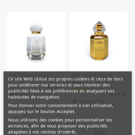
Musc Gabrielle - Eau de
Musc Medania - Eau de
Ce site Web utilise ses propres cookies et ceux de tiers
Parfum - Spray - El Nabil -...
Parfum - Spray - El Nabil -
50ml
pour améliorer nos services et vous montrer des
14,90 €
publicités liées à vos préférences en analysant vos
14,90 €
En stock
habitudes de navigation.
Rupture de stock
Pour donner votre consentement à son utilisation,
appuyez sur le bouton Accepter.
Nous utilisons des cookies pour personnaliser les
annonces, afin de vous proposer des publicités
adaptées à vos centres d'intérêt.