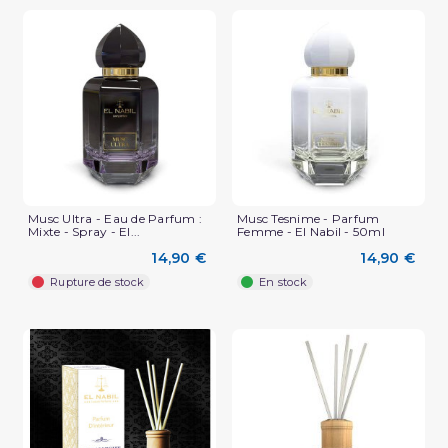
Musc Ultra - Eau de Parfum :
Musc Tesnime - Parfum
(1 avis)
Mixte - Spray - El...
Femme - El Nabil - 50ml
14,90 €
14,90 €
Rupture de stock
En stock