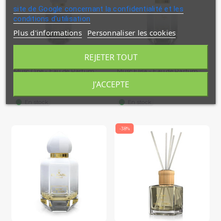
site de Google concernant la confidentialité et les
conditions d'utilisation
Plus d'informations
Personnaliser les cookies
REJETER TOUT
Musc One - Eau de Parfum :
Musc Elisa - Eau de Parfum :
Homme - Spray - El Nabil...
Homme - Spray - El...
J'ACCEPTE
14,90 €
14,90 €
En stock
En stock
-38%