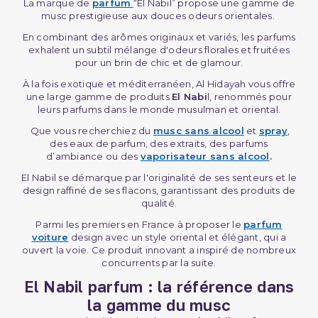
La marque de
parfum
“El Nabil” propose une gamme de
musc prestigieuse aux douces odeurs orientales.
En combinant des arômes originaux et variés, les parfums
exhalent un subtil mélange d'odeurs florales et fruitées
pour un brin de chic et de glamour.
À la fois exotique et méditerranéen, Al Hidayah vous offre
une large gamme de produits
El Nabi
l, renommés pour
leurs parfums dans le monde musulman et oriental.
Que vous recherchiez du
musc sans alcool
et
spray
,
des eaux de parfum, des extraits, des parfums
d’ambiance ou des
vaporisateur sans alcool
.
El Nabil se démarque par l'originalité de ses senteurs et le
design raffiné de ses flacons, garantissant des produits de
qualité.
Parmi les premiers en France à proposer le
parfum
voiture
design avec un style oriental et élégant, qui a
ouvert la voie. Ce produit innovant a inspiré de nombreux
concurrents par la suite.
El Nabil parfum : la référence dans
la gamme du musc