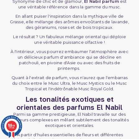
Synonyme de chic et de glamour,
El Nabil parfum
est
une véritable référence dans la gamme du musc.
En allant puiser l'inspiration dans la mythique ville de
Grasse, elle mélange des arômes envoûtants de lavande,
des géraniums, roses et de bois tropicaux.
Le résultat ? Un fabuleux mélange oriental qui déploie
une véritable puissance olfactive !
À l'intérieur, vous pourrez embaumer l'atmosphère avec
un délicieux parfum d'ambiance qui se décline en
patchouli, en pivoine d'Asie ou avec des fruits de
printemps.
Quant à l'extrait de parfum, vous n'aurez que l'embarras
du choix entre le Musc Ultra, le Musc Mystics ou le Musc
Tropical et l'indétrônable Musc Royal Gold.
Les tonalités exotiques et
orientales des parfums El Nabil
Parmi sa gamme prestigieuse, El Nabil travaille sur des
senteurs complexes en mêlant subtilement des tonalités
9.6
exotiques et orientales.
/10
3775 avis
À partir d'huiles essentielles de fleurs et différentes