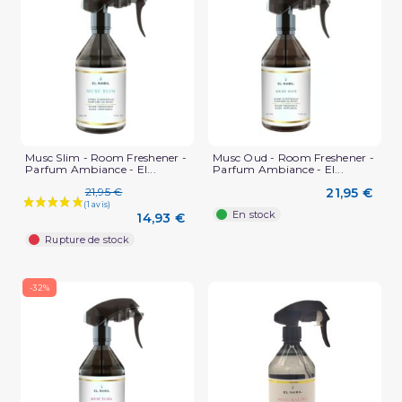
Musc Slim - Room Freshener -
Musc Oud - Room Freshener -
Parfum Ambiance - El...
Parfum Ambiance - El...
21,95 €
21,95 €
En stock
14,93 €
Rupture de stock
-32%
(1 avis)