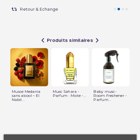
Retour & Echange
Produits similaires
Musce Medania
Musc Sahara -
Baby musc-
Mu
sans alcool – El
Parfum : Mixte -...
Room Freshener -
san
Nabil...
Parfum...
Nab