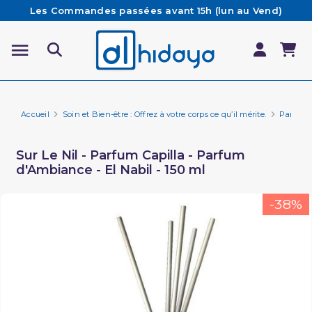
Les Commandes passées avant 15h (lun au Vend)
sont préparées et expédiées le jour même
Besoin d'aide ? Retrouvez notre FAQ
Livraison offerte à partir de 65€ d'achat*
Accueil
Soin et Bien-être : Offrez à votre corps ce qu’il mérite.
Parfum E
Sur Le Nil - Parfum Capilla - Parfum
d'Ambiance - El Nabil - 150 ml
-38%