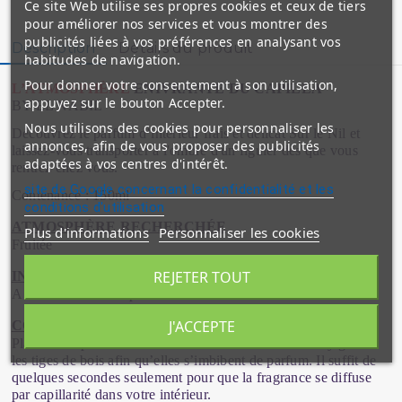
Ce site Web utilise ses propres cookies et ceux de tiers
pour améliorer nos services et vous montrer des
publicités liées à vos préférences en analysant vos
Description
Détails du produit
habitudes de navigation.
Pour donner votre consentement à son utilisation,
L’ATMOSPHÈRE
ENIVRANTE DU CAPILLA
appuyez sur le bouton Accepter.
BY EL NABIL
Nous utilisons des cookies pour personnaliser les
Découvrez le parfum d’intérieur frais et délicat Sur le Nil et
annonces, afin de vous proposer des publicités
laissez-vous transporter à l'ombre d'un figuier dès que vous
adaptées à vos centres d'intérêt.
rentrez chez vous.
site de Google concernant la confidentialité et les
Contenance : 150ml
conditions d'utilisation
ATMOSPHÈRE RECHERCHÉE
Plus d'informations
Personnaliser les cookies
Fruitée
REJETER TOUT
INGRÉDIENTS
A base d'extraits de parfum de France
J'ACCEPTE
CONSEILS D'UTILISATION
Placez le capilla El Nabil dans votre intérieur avant d’y glisser
les tiges de bois afin qu’elles s’imbibent de parfum. Il suffit de
quelques secondes seulement pour que la fragrance se diffuse
par capillarité dans votre intérieur.