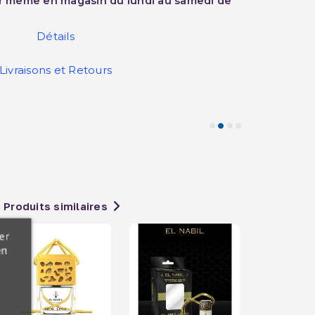
ur même en magasin du lundi au samedi de
Détails
Livraisons et Retours
Produits similaires
er
en