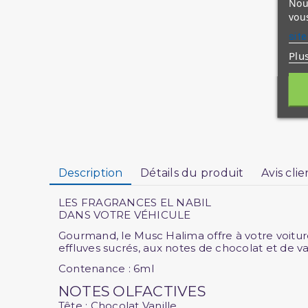
Nous
vous
site
Plu
Description
Détails du produit
Avis clie
LES FRAGRANCES EL NABIL
DANS VOTRE VÉHICULE
Gourmand, le Musc Halima offre à votre voiture
effluves sucrés, aux notes de chocolat et de van
Contenance : 6ml
NOTES OLFACTIVES
Tête : Chocolat Vanille