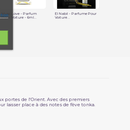
Musc Love - Parfum
El Nabil - Parfume Pour
Musc Ayad 
ation
Pour Voiture - 6ml...
Voiture...
Pour Voiture 
ux portes de l'Orient. Avec des premiers
our laisser place à des notes de fève tonka.