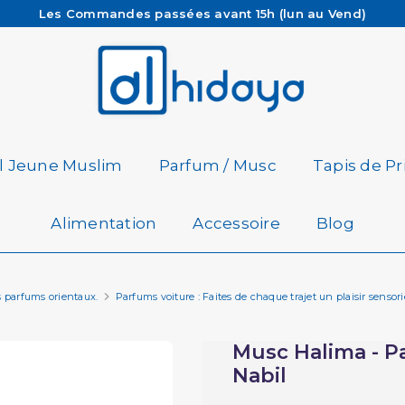
Les Commandes passées avant 15h (lun au Vend)
sont préparées et expédiées le jour même
Besoin d'aide ? Retrouvez notre FAQ
Livraison offerte à partir de 65€ d'achat*
il Jeune Muslim
Parfum / Musc
Tapis de Pr
Alimentation
Accessoire
Blog
s parfums orientaux.
Parfums voiture : Faites de chaque trajet un plaisir sensorie
Musc Halima - Pa
Nabil