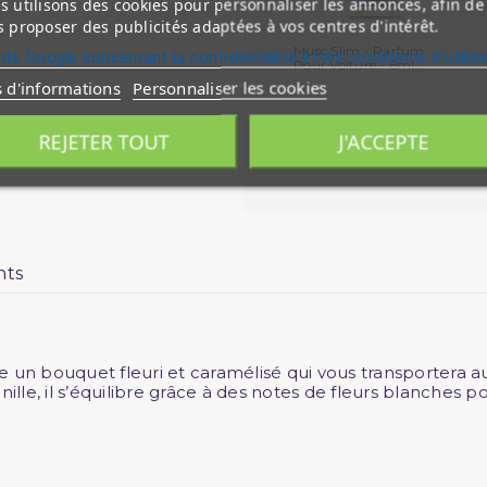
 utilisons des cookies pour personnaliser les annonces, afin de
 proposer des publicités adaptées à vos centres d'intérêt.
Musc Slim - Parfum
 de Google concernant la confidentialité et les conditions d'utilis
Pour Voiture - 6ml...
s d'informations
Personnaliser les cookies
REJETER TOUT
J'ACCEPTE
nts
 un bouquet fleuri et caramélisé qui vous transportera a
ille, il s’équilibre grâce à des notes de fleurs blanches p