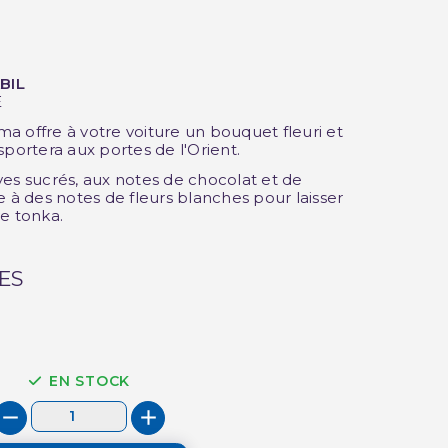
BIL
(1 avis)
E
a offre à votre voiture un bouquet fleuri et
sportera aux portes de l'Orient.
ves sucrés, aux notes de chocolat et de
âce à des notes de fleurs blanches pour laisser
e tonka.
ES
EN STOCK