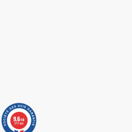
9.6
/10
3777 avis