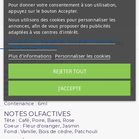
Pour donner votre consentement à son utilisation,
appuyez sur le bouton Accepter.
Nous utilisons des cookies pour personnaliser les
annonces, afin de vous proposer des publicités
adaptées à vos centres d'intérêt.
site de Google concernant la confidentialité et les
Description
Détails du produit
Avis clients
conditions d'utilisation
Plus d'informations
Personnaliser les cookies
LES FRAGRANCES EL NABIL
DANS VOTRE VÉHICULE
REJETER TOUT
Offrez à votre véhicule une douce atmosphère
fruitée. Le Musc Sicile offre à vos sens un voyage
gourmand et crémeux de café et de poire, accordé
J'ACCEPTE
subtilement à des notes de cœur fleuries sur un fond
boisé et vanillé.
Contenance : 6ml
NOTES OLFACTIVES
Tête : Café, Poire, Baies, Rose
Coeur : Fleur d'oranger, Jasmin
Fond : Vanille, Bois de cèdre, Patchouli