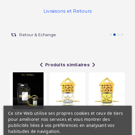
Livraisons et Retours
Retour & Echange
Produits similaires
Ce site Web utilise ses propres cookies et ceux de tiers
El Nabil -
Musc Sweet -
Musc Adem -
Tr
Parfume Pour
Parfum Pour
Parfum Pour
Po
pour améliorer nos services et vous montrer des
Voiture...
Voiture -...
Voiture - 6ml...
6ml
publicités liées à vos préférences en analysant vos
habitudes de navigation.