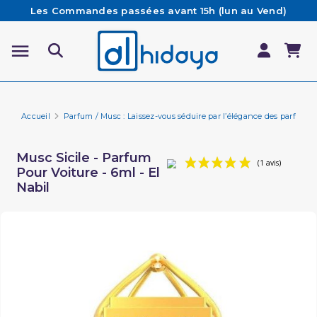
Les Commandes passées avant 15h (lun au Vend)
sont préparées et expédiées le jour même
Besoin d'aide ? Retrouvez notre FAQ
Livraison offerte à partir de 65€ d'achat*
Accueil
Parfum / Musc : Laissez-vous séduire par l’élégance des parfums 
Musc Sicile - Parfum
Pour Voiture - 6ml - El
Nabil
(1 a