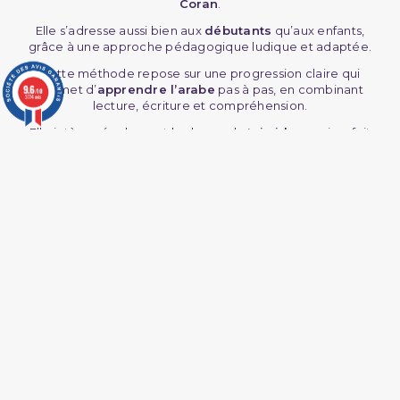
Coran
.
Elle s’adresse aussi bien aux
débutants
qu’aux enfants,
grâce à une approche pédagogique ludique et adaptée.
Cette méthode repose sur une progression claire qui
9.6
permet d’
apprendre l’arabe
pas à pas, en combinant
/10
3774 avis
lecture, écriture et compréhension.
Elle intègre également les bases du
tajwid
, ce qui en fait
un outil idéal pour les parents souhaitant initier leurs
enfants à la
lecture du Coran
.
Pour enrichir votre apprentissage, explorez d’autres
ressources comme la
Méthode Qaida Nourania
ou les
livres de grammaire
.
Comment fonctionne la Méthode
La Madrassah ?
La
Méthode La Madrassah
propose un apprentissage
structuré autour de plusieurs axes :
Alphabet arabe :
apprendre à reconnaître et tracer les
lettres de l’alphabet, une étape essentielle pour les
débutants.
Lecture et écriture :
les exercices proposés permettent