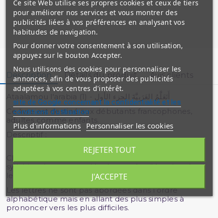
Ce site Web utilise ses propres cookies et ceux de tiers
pour améliorer nos services et vous montrer des
publicités liées à vos préférences en analysant vos
habitudes de navigation.
Pour donner votre consentement à son utilisation,
appuyez sur le bouton Accepter.
Nous utilisons des cookies pour personnaliser les
Description
Détails du produit
Avis clients
annonces, afin de vous proposer des publicités
adaptées à vos centres d'intérêt.
Ataalamou l'arabia (1) - أَتَعَلَّمُ العَرَبِيَّةَ الجزء الأول
site de Google concernant la confidentialité et les
Ce livre est destiné aux débutants francophones,
conditions d'utilisation
adultes comme enfants.
Plus d'informations
Personnaliser les cookies
Descriptif :
REJETER TOUT
Chaque leçon est dédiée à une lettre (méthode
syllabique), et reprend les lettres étudiées dans les
leçons précédentes (pédagogie spiralaire).
J'ACCEPTE
Les lettres ne sont pas abordées dans l’ordre
alphabétique mais en allant des plus simples à
prononcer vers les plus difficiles.