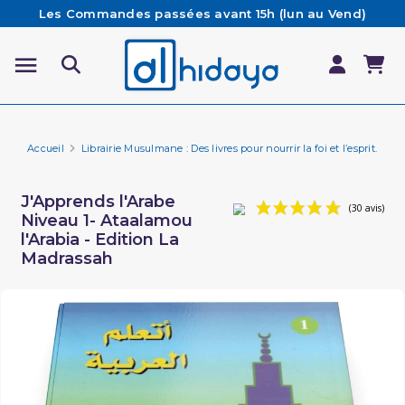
Les Commandes passées avant 15h (lun au Vend)
sont préparées et expédiées le jour même
Besoin d'aide ? Retrouvez notre FAQ
Livraison offerte à partir de 65€ d'achat*
Accueil
Librairie Musulmane : Des livres pour nourrir la foi et l’esprit.
Ap
J'Apprends l'Arabe
Niveau 1- Ataalamou
l'Arabia - Edition La
Madrassah