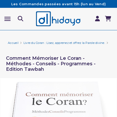
Les Commandes passées avant 15h (lun au Vend)
sont préparées et expédiées le jour même
Besoin d'aide ? Retrouvez notre FAQ
Livraison offerte à partir de 65€ d'achat*
Accueil
Livre du Coran : Lisez, apprenez et offrez la Parole divine.
Comm
Comment Mémoriser Le Coran -
Méthodes - Conseils - Programmes -
Edition Tawbah