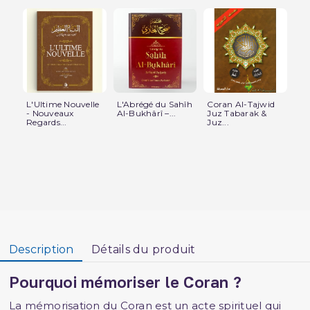
L'Ultime Nouvelle
L'Abrégé du Sahîh
Coran Al-Tajwid
Co
- Nouveaux
Al-Bukhârî –...
Juz Tabarak &
Zip
Regards...
Juz...
cm.
Description
Détails du produit
Pourquoi mémoriser le Coran ?
La mémorisation du Coran est un acte spirituel qui