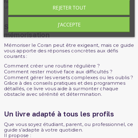
huffaz
et d’enseignants expérimentés, garantissant
une fiabilité et une efficacité optimales.
REJETER TOUT
J'ACCEPTE
Surmonter les défis de la
mémorisation
Mémoriser le Coran peut être exigeant, mais ce guide
vous apporte des réponses concrètes aux défis
courants :
Comment créer une routine régulière ?
Comment rester motivé face aux difficultés ?
Comment gérer les versets complexes ou les oublis ?
Grâce à des conseils pratiques et des programmes
détaillés, ce livre vous aide à surmonter chaque
obstacle avec sérénité et détermination.
Un livre adapté à tous les profils
Que vous soyez étudiant, parent, ou professionnel, ce
guide s’adapte à votre quotidien.
Il propose :