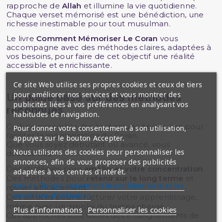
rapproche de
Allah
et illumine la vie quotidienne.
Chaque verset mémorisé est une bénédiction, une
richesse inestimable pour tout musulman.
Le livre
Comment Mémoriser Le Coran
vous
accompagne avec des méthodes claires, adaptées à
vos besoins, pour faire de cet objectif une réalité
accessible et enrichissante.
Ce site Web utilise ses propres cookies et ceux de tiers
pour améliorer nos services et vous montrer des
Un guide basé sur des méthodes
publicités liées à vos préférences en analysant vos
reconnues
habitudes de navigation.
Ce livre rassemble des techniques éprouvées pour
Pour donner votre consentement à son utilisation,
faciliter la mémorisation du Coran.
appuyez sur le bouton Accepter.
Que vous soyez débutant ou avancé, vous
Nous utilisons des cookies pour personnaliser les
découvrirez :
annonces, afin de vous proposer des publicités
Des stratégies pour
améliorer votre concentration
.
adaptées à vos centres d'intérêt.
Des méthodes pour
retenir sur le long terme
et
site de Google concernant la confidentialité et les
réviser efficacement.
conditions d'utilisation
Des astuces pour structurer votre apprentissage,
même avec un emploi du temps chargé.
Plus d'informations
Personnaliser les cookies
Ces approches sont issues des enseignements de