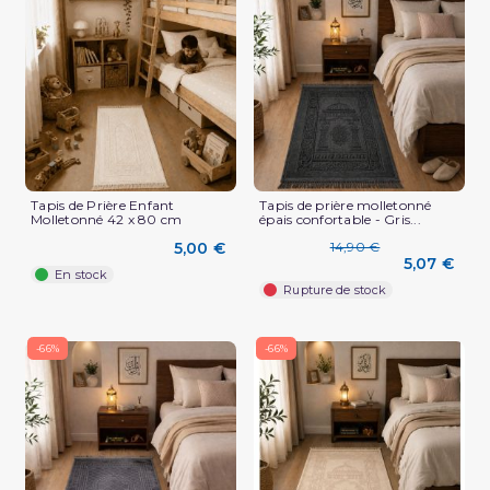
Tapis de Prière Enfant
Tapis de prière molletonné
Molletonné 42 x 80 cm
épais confortable - Gris...
5,00 €
14,90 €
5,07 €
En stock
Rupture de stock
-66%
-66%