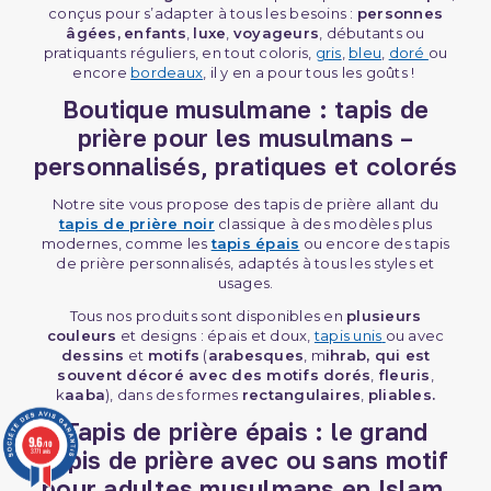
conçus pour s’adapter à tous les besoins :
personnes
âgées,
enfants
,
luxe
,
voyageurs
, débutants ou
pratiquants réguliers, en tout coloris,
gris
,
bleu
,
doré
ou
encore
bordeaux
, il y en a pour tous les goûts !
Boutique musulmane : tapis de
prière pour les musulmans –
personnalisés, pratiques et colorés
Notre site vous propose des tapis de prière allant du
tapis de prière noir
classique à des modèles plus
modernes, comme les
tapis épais
ou encore des tapis
de prière personnalisés, adaptés à tous les styles et
usages.
Tous nos produits sont disponibles en
plusieurs
(1 avis)
couleurs
et designs : épais et doux,
tapis unis
ou avec
dessins
et
motifs
(
arabesques
, m
ihrab, qui est
souvent décoré avec des motifs dorés
,
fleuris
,
k
aaba
), dans des formes
rectangulaires
,
pliables.
Tapis de prière épais : le grand
9.6
/10
tapis de prière avec ou sans motif
3771 avis
pour adultes musulmans en Islam