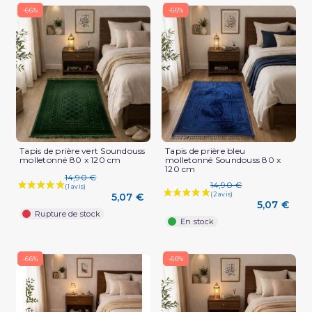
-66%
-66%
Tapis de prière vert Soundouss
Tapis de prière bleu
molletonné 80 x 120 cm
molletonné Soundouss 80 x
120 cm
14,90 €
14,90 €
5,07 €
5,07 €
Rupture de stock
En stock
-66%
-66%