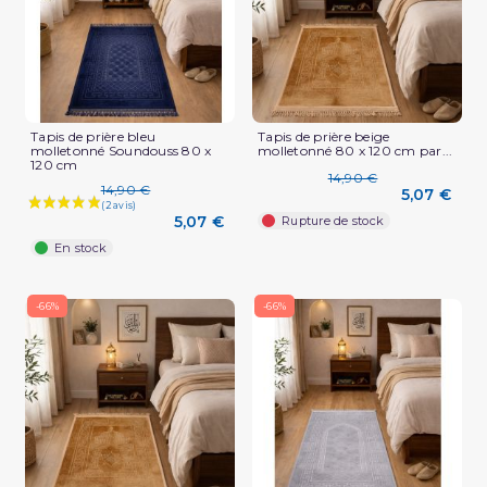
Tapis de prière bleu
Tapis de prière beige
molletonné Soundouss 80 x
molletonné 80 x 120 cm par...
120 cm
14,90 €
14,90 €
5,07 €
5,07 €
Rupture de stock
En stock
-66%
-66%