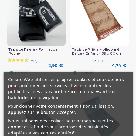
Tapis de Prière - Format de
Tapis de Prière Molletonné
Poche
Beige - Enfant - 39 x 80 cm
(2 avis)
7,90 €
2,90 €
4,74 €
En stock
En stock
Ce site Web utilise ses propres cookies et ceux de tiers
pour améliorer nos services et vous montrer des
-40%
-40%
publicités liées à vos préférences en analysant vos
habitudes de navigation.
Pour donner votre consentement à son utilisation,
appuyez sur le bouton Accepter.
Nous utilisons des cookies pour personnaliser les
annonces, afin de vous proposer des publicités
adaptées à vos centres d'intérêt.