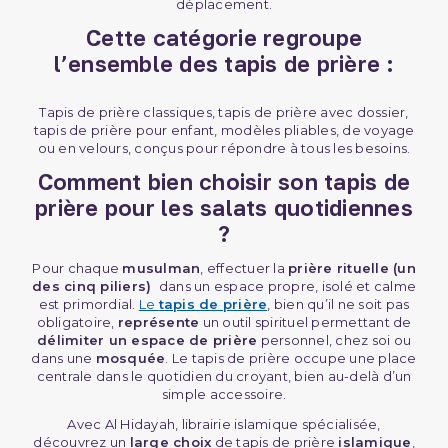
déplacement.
Cette catégorie regroupe
l’ensemble des tapis de prière :
Tapis de prière classiques, tapis de prière avec dossier,
tapis de prière pour enfant, modèles pliables, de voyage
ou en velours, conçus pour répondre à tous les besoins.
Comment bien choisir son tapis de
prière pour les salats quotidiennes
?
Pour chaque
musulman
, effectuer la
prière rituelle (un
des cinq piliers)
dans un espace propre, isolé et calme
est primordial.
Le
tapis de prière
, bien qu’il ne soit pas
obligatoire,
représente
un outil spirituel permettant de
délimiter un espace de prière
personnel, chez soi ou
dans une
mosquée
. Le tapis de prière occupe une place
centrale dans le quotidien du croyant, bien au-delà d’un
simple accessoire.
Avec Al Hidayah, librairie islamique spécialisée,
découvrez un
large choix
de tapis de prière
islamique
,