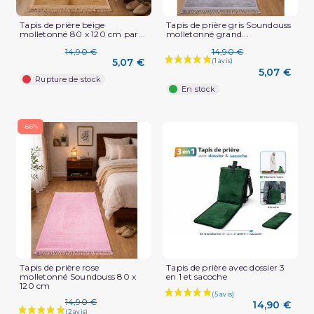
Tapis de prière beige
Tapis de prière gris Soundouss
molletonné 80 x 120 cm par...
molletonné grand...
14,90 €
14,90 €
5,07 €
5,07 €
Rupture de stock
En stock
-66%
Tapis de prière rose
Tapis de prière avec dossier 3
molletonné Soundouss 80 x
en 1 et sacoche
120 cm
14,90 €
14,90 €