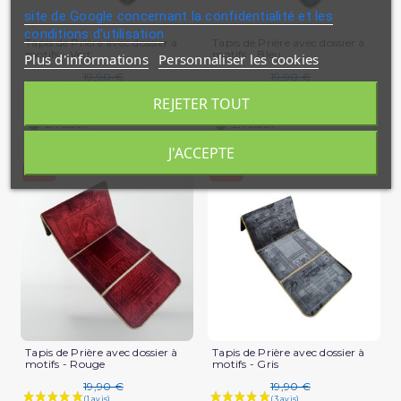
site de Google concernant la confidentialité et les
conditions d'utilisation
Tapis de Prière avec dossier à
Tapis de Prière avec dossier à
motifs - Vert
motifs - Bleu
Plus d'informations
Personnaliser les cookies
19,90 €
19,90 €
REJETER TOUT
11,94 €
11,94 €
En stock
En stock
J'ACCEPTE
-40%
-40%
Tapis de Prière avec dossier à
Tapis de Prière avec dossier à
motifs - Rouge
motifs - Gris
19,90 €
19,90 €