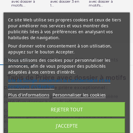
avec dossier à
avec dossier 3 en
avec dossier à
ave
motifs...
1...
motifs...
mot
Ce site Web utilise ses propres cookies et ceux de tiers
pour améliorer nos services et vous montrer des
publicités liées à vos préférences en analysant vos
habitudes de navigation.
Pour donner votre consentement à son utilisation,
appuyez sur le bouton Accepter.
Description
Détails du produit
Avis clients
Nous utilisons des cookies pour personnaliser les
annonces, afin de vous proposer des publicités
adaptées à vos centres d'intérêt.
Tapis de Prière avec dossier à motifs
site de Google concernant la confidentialité et les
conditions d'utilisation
Découvrez un tapis de prière exceptionnel :
Plus d'informations
Personnaliser les cookies
Alliez confort et élégance avec ce tapis de prière
doté d’un dossier à motifs raffinés.
REJETER TOUT
Conçu pour offrir un soutien optimal pendant vos
prières, il garantit une posture agréable et une
expérience spirituelle apaisante.
J'ACCEPTE
Fabriqué avec soin par des artisans experts, ce tapis