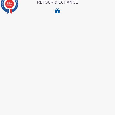
RETOUR & ECHANGE
9.6
/10
3771 avis
CARTES CADEAUX
MODES DE PAIEMENT
Retrouvez nos autres produits
L esprit de l âme tawbah
Livre hijama
Interpretation islamique
Coran edition tawbah
des reves
Livre boulough al maram
Livre comment
mémoriser le coran
L authentique des récits
Shaykh al albani
des prophètes
Coran tafsir ibn kathir
Medecine prophetique
livre
Lecon de tawhid
Coffret coran