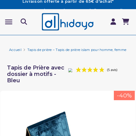
Les Commandes passées avant 15h (lun au Vend)
sont préparées et expédiées le jour même
Besoin d'aide ? Retrouvez notre FAQ
Livraison offerte à partir de 65€ d'achat*
Accueil
Tapis de prière – Tapis de prière islam pour homme, femme et en
Tapis de Prière avec
dossier à motifs -
Bleu
(5 avi
-40%