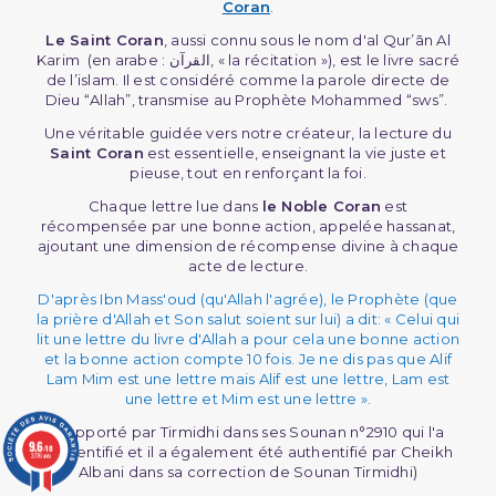
Coran
.
Le Saint Coran
, aussi connu sous le nom d'al Qur’ān Al
Karim (en arabe : القرآن, « la récitation »), est le livre sacré
de l’islam. Il est considéré comme la parole directe de
Dieu “Allah”, transmise au Prophète Mohammed “sws”.
Une véritable guidée vers notre créateur, la lecture du
Saint Coran
est essentielle, enseignant la vie juste et
pieuse, tout en renforçant la foi.
Chaque lettre lue dans
le Noble Coran
est
récompensée par une bonne action, appelée hassanat,
ajoutant une dimension de récompense divine à chaque
acte de lecture.
D'après Ibn Mass'oud (qu'Allah l'agrée), le Prophète (que
la prière d'Allah et Son salut soient sur lui) a dit: « Celui qui
lit une lettre du livre d'Allah a pour cela une bonne action
et la bonne action compte 10 fois. Je ne dis pas que Alif
Lam Mim est une lettre mais Alif est une lettre, Lam est
une lettre et Mim est une lettre ».
(Rapporté par Tirmidhi dans ses Sounan n°2910 qui l'a
9.6
/10
authentifié et il a également été authentifié par Cheikh
3776 avis
Albani dans sa correction de Sounan Tirmidhi)