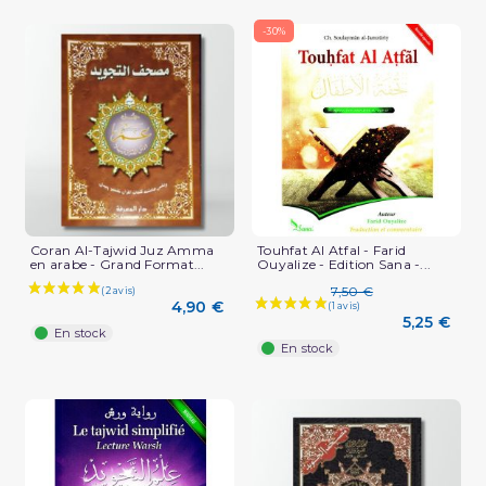
-30%
(9 avis)
Coran Al-Tajwid Juz Amma
Touhfat Al Atfal - Farid
en arabe - Grand Format...
Ouyalize - Edition Sana -...
7,50 €
4,90 €
5,25 €
En stock
En stock