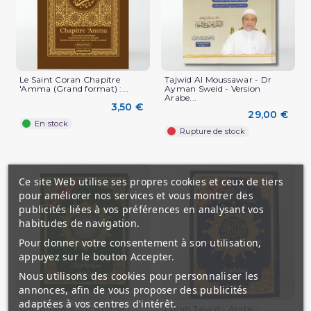
Le Saint Coran Chapitre
Tajwid Al Moussawar - Dr
'Amma (Grand format) :...
Ayman Sweid - Version
Arabe...
3,50 €
29,00 €
En stock
Rupture de stock
(5 avis)
Ce site Web utilise ses propres cookies et ceux de tiers
pour améliorer nos services et vous montrer des
publicités liées à vos préférences en analysant vos
habitudes de navigation.
Pour donner votre consentement à son utilisation,
appuyez sur le bouton Accepter.
Nous utilisons des cookies pour personnaliser les
annonces, afin de vous proposer des publicités
adaptées à vos centres d'intérêt.
Coran Tajwid Juz Amma -
Coran Tajwid - Arabe -