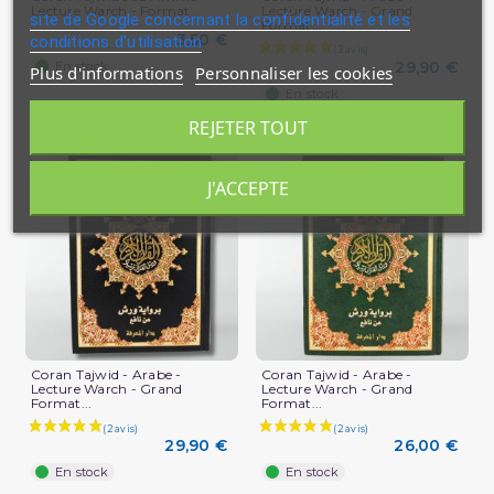
Lecture Warch - Format...
Lecture Warch - Grand
site de Google concernant la confidentialité et les
Format...
3,50 €
conditions d'utilisation
29,90 €
En stock
Plus d'informations
Personnaliser les cookies
En stock
REJETER TOUT
J'ACCEPTE
(4 avis)
Coran Tajwid - Arabe -
Coran Tajwid - Arabe -
Lecture Warch - Grand
Lecture Warch - Grand
Format...
Format...
29,90 €
26,00 €
En stock
En stock