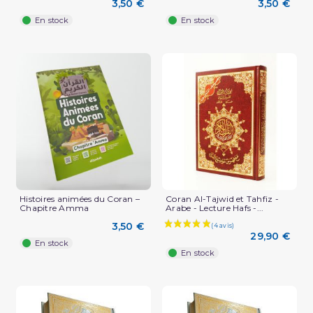
3,50 €
3,50 €
En stock
En stock
Histoires animées du Coran –
Coran Al-Tajwid et Tahfiz -
Chapitre Amma
Arabe - Lecture Hafs -...
3,50 €
29,90 €
En stock
En stock
(1 avis)