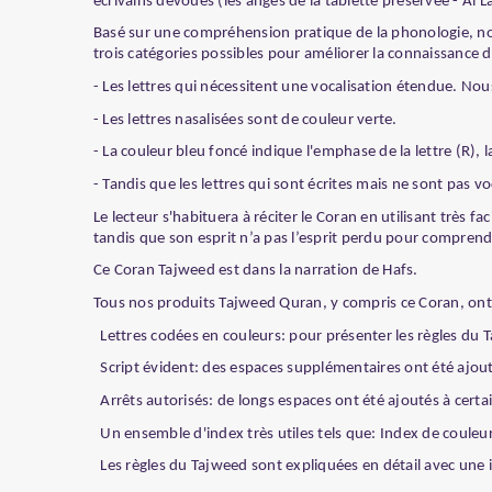
écrivains dévoués (les anges de la tablette préservée - Al 
Basé sur une compréhension pratique de la phonologie, nous 
trois catégories possibles pour améliorer la connaissance d
- Les lettres qui nécessitent une vocalisation étendue. Nou
- Les lettres nasalisées sont de couleur verte.
- La couleur bleu foncé indique l'emphase de la lettre (R), 
- Tandis que les lettres qui sont écrites mais ne sont pas vo
Le lecteur s'habituera à réciter le Coran en utilisant très f
tandis que son esprit n’a pas l’esprit perdu pour compren
Ce Coran Tajweed est dans la narration de Hafs.
Tous nos produits Tajweed Quran, y compris ce Coran, ont l
Lettres codées en couleurs: pour présenter les règles du T
Script évident: des espaces supplémentaires ont été ajoutés 
Arrêts autorisés: de longs espaces ont été ajoutés à certai
Un ensemble d'index très utiles tels que: Index de couleur
Les règles du Tajweed sont expliquées en détail avec une il