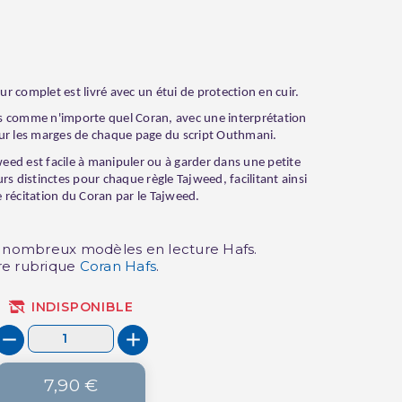
r complet est livré avec un étui de protection en cuir.
(2 avis)
s comme n'importe quel Coran, avec une interprétation
sur les marges de chaque page du script Outhmani.
jweed est facile à manipuler ou à garder dans une petite
rs distinctes pour chaque règle Tajweed, facilitant ainsi
re récitation du Coran par le Tajweed.
s nombreux modèles en lecture Hafs.
re rubrique
Coran Hafs
.
INDISPONIBLE
7,90 €