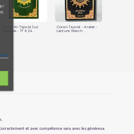
er
en
Coran Al-Tajwid Juz
Coran Tajwid - Arabe -
Saint Coran
Tabarak - 17 X 24...
Lecture Warch...
Arabe Petit 
ation
e.
 correctement et avec compétence sera avec les généreux