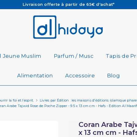
Les Commandes passées avant 15h (lun au Vend)
sont préparées et expédiées le jour même
Besoin d'aide ? Retrouvez notre FAQ
Livraison offerte à partir de 65€ d'achat*
il Jeune Muslim
Parfum / Musc
Tapis de Pr
Alimentation
Accessoire
Blog
ir la foi et l’esprit.
Livres par Édition : les maisons d'éditions islamique phar
ran Arabe Tajwid Rose de Poche Zipper - 9.5 x 13 cm cm - Hafs - Edition Al Maari
Coran Arabe Tajw
x 13 cm cm - Hafs