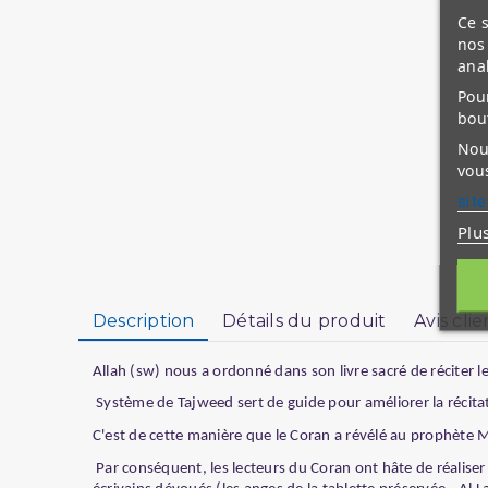
Ce s
nos 
ana
Pour
bou
Nous
vous
site
Plu
Description
Détails du produit
Avis clie
Allah (sw) nous a ordonné dans son livre sacré de réciter l
Système de Tajweed sert de guide pour améliorer la récita
C'est de cette manière que le Coran a révélé au prophète Mu
Par conséquent, les lecteurs du Coran ont hâte de réalis