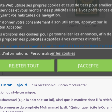
ite Web utilise ses propres cookies et ceux de tiers pour amélior
services et vous montrer des publicités liées à vos préférences 
lysant vos habitudes de navigation.
 donner votre consentement à son utilisation, appuyez sur le
Coran Al-Tajwid Juz
Amma - 17 X 24 cm...
ton Accepter.
 utilisons des cookies pour personnaliser les annonces, afin de
 proposer des publicités adaptées à vos centres d'intérêt.
 de Google concernant la confidentialité et les conditions d'utilis
s d'informations
Personnaliser les cookies
REJETER TOUT
J'ACCEPTE
nts
Coran Tajwid
e
... "La récitation du Coran modulante".
tion du style coranique.
hammad (Que la paix soit sur lui), ainsi que la manière dont il l'a récité
er la promesse du prophète Muhammad (psl): "Quiconque récite le Coran