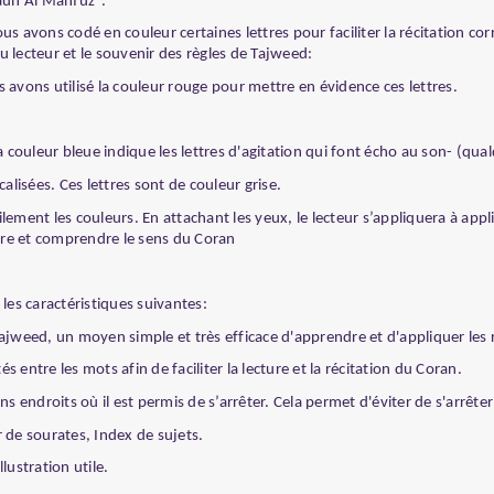
Lauh Al Mahfuz".
avons codé en couleur certaines lettres pour faciliter la récitation corr
u lecteur et le souvenir des règles de Tajweed:
s avons utilisé la couleur rouge pour mettre en évidence ces lettres.
la couleur bleue indique les lettres d'agitation qui font écho au son- (qua
calisées. Ces lettres sont de couleur grise.
acilement les couleurs. En attachant les yeux, le lecteur s’appliquera à ap
dre et comprendre le sens du Coran
es caractéristiques suivantes:
ajweed, un moyen simple et très efficace d'apprendre et d'appliquer les 
entre les mots afin de faciliter la lecture et la récitation du Coran.
ns endroits où il est permis de s’arrêter. Cela permet d'éviter de s'arrêt
 de sourates, Index de sujets.
lustration utile.