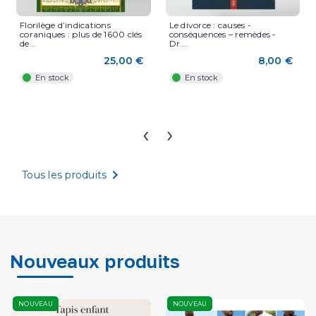
Florilège d’indications
Le divorce : causes -
coraniques : plus de 1600 clés
conséquences – remèdes -
de...
Dr....
25,00 €
8,00 €
En stock
En stock
‹
›

Tous les produits
Nouveaux produits
NOUVEAU
NOUVEAU