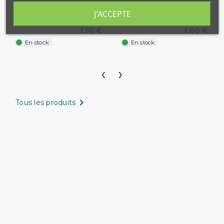
Bandeau pour hijab - Tube et
Bandeau pour voile - Tube et
court
Long - à enfiler sous le...
J'ACCEPTE
1,50 €
2,00 €
En stock
En stock
‹
›

Tous les produits