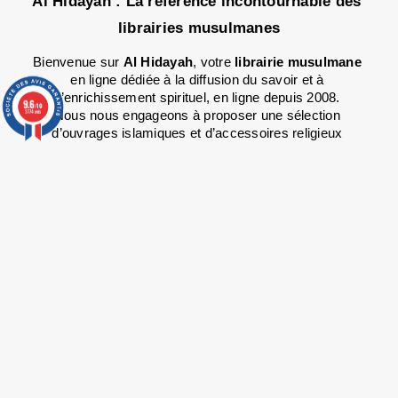
Al Hidayah : La référence incontournable des 
librairies musulmanes
Bienvenue sur 
Al Hidayah
, votre 
librairie musulmane
en ligne dédiée à la diffusion du savoir et à 
l’enrichissement spirituel, en ligne depuis 2008.
9.6
/10
3774 avis
Nous nous engageons à proposer une sélection 
d’ouvrages islamiques et d’accessoires religieux 
soigneusement choisis pour répondre aux besoins de la 
communauté musulmane.
Notre boutique en ligne repose sur une volonté claire : 
offrir un espace où chacun, novice ou initié, peut trouver 
les outils pour approfondir sa compréhension de l’
Islam
et renforcer sa foi.
Chaque produit que nous proposons est conçu pour 
accompagner les musulmans dans leur quête de savoir 
et de spiritualité, tout en respectant les enseignements 
authentiques de notre noble religion.
Librairie musulmane de référence en France, 
Al 
Hidayah est spécialisée dans la vente de livres 
islamiques authentiques, de Corans et d'ouvrages 