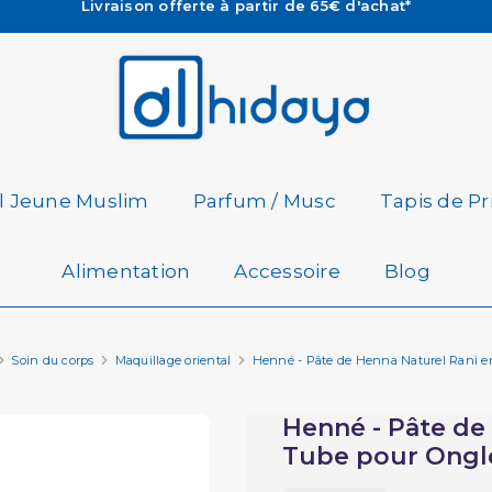
Les Commandes passées avant 15h (lun au Vend)
sont préparées et expédiées le jour même
Besoin d'aide ? Retrouvez notre FAQ
Livraison offerte à partir de 65€ d'achat*
il Jeune Muslim
Parfum / Musc
Tapis de Pr
Alimentation
Accessoire
Blog
Soin du corps
Maquillage oriental
Henné - Pâte de Henna Naturel Rani e
Henné - Pâte de
Tube pour Ongl