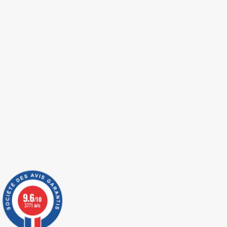
9.6
/10
3771 avis