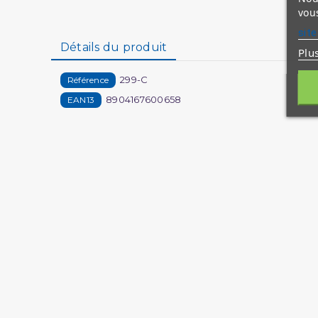
vous
site
Détails du produit
Plu
299-C
Référence
8904167600658
EAN13