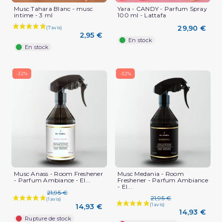
Musc Tahara Blanc - musc
Yara - CANDY - Parfum Spray
intime - 3 ml
100 ml - Lattafa
29,90 €
2,95 €
En stock
En stock
-32%
-32%
Musc Anass - Room Freshener
Musc Medania - Room
- Parfum Ambiance - El...
Freshener - Parfum Ambiance
- El...
21,95 €
21,95 €
14,93 €
14,93 €
Rupture de stock