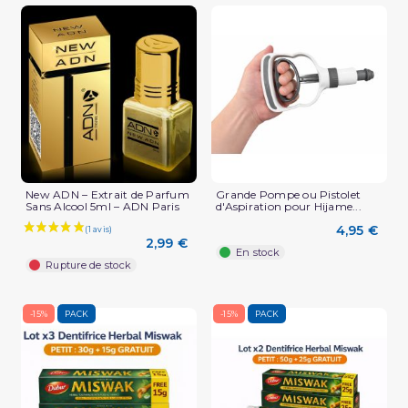
New ADN – Extrait de Parfum
Grande Pompe ou Pistolet
Sans Alcool 5ml – ADN Paris
d'Aspiration pour Hijame...
4,95 €
2,99 €
En stock
Rupture de stock
-15%
PACK
-15%
PACK