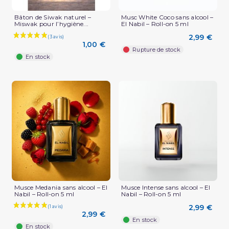
Bâton de Siwak naturel –
Musc White Coco sans alcool –
Miswak pour l’hygiène...
El Nabil – Roll-on 5 ml
2,99 €
1,00 €
Rupture de stock
En stock
(1 avis)
Musce Medania sans alcool – El
Musce Intense sans alcool – El
Nabil – Roll-on 5 ml
Nabil – Roll-on 5 ml
2,99 €
2,99 €
En stock
En stock