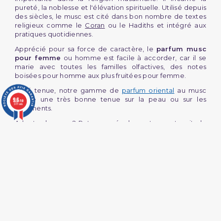
pureté, la noblesse et l'élévation spirituelle. Utilisé depuis
des siècles, le musc est cité dans bon nombre de textes
religieux comme le
Coran
ou le Hadiths et intégré aux
pratiques quotidiennes.
Apprécié pour sa force de caractère, le
parfum musc
pour femme
ou homme est facile à accorder, car il se
marie avec toutes les familles olfactives, des notes
boisées pour homme aux plus fruitées pour femme.
Côté tenue, notre gamme de
parfum oriental
au musc
assure une très bonne tenue sur la peau ou sur les
9.6
/10
3771 avis
vêtements.
Adepte du musc ? Retrouvez également sur notre site le
musc en morceau
, idéal pour parfumer votre linge ou vos
armoires.
Une manière simple de faire plaisir
avec nos coffrets parfums homme
(2 avis)
et femme
Anniversaire, Aïd, retour de voyage, naissance… le coffret
parfum oriental
est le cadeau incontournable à offrir en
toutes occasions !