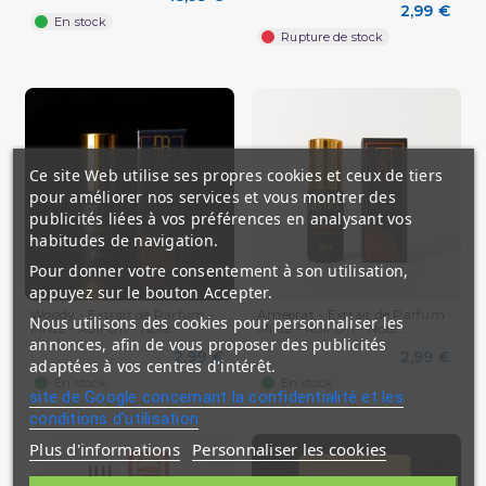
2,99 €
En stock
Rupture de stock
Ce site Web utilise ses propres cookies et ceux de tiers
pour améliorer nos services et vous montrer des
publicités liées à vos préférences en analysant vos
habitudes de navigation.
Pour donner votre consentement à son utilisation,
appuyez sur le bouton Accepter.
Woody - Extrait de Parfum -
Ameerat - Extrait de Parfum -
Nous utilisons des cookies pour personnaliser les
Mixte - Roll On - Note...
Mixte - Roll On - Note...
annonces, afin de vous proposer des publicités
2,99 €
2,99 €
adaptées à vos centres d'intérêt.
En stock
En stock
site de Google concernant la confidentialité et les
conditions d'utilisation
Plus d'informations
Personnaliser les cookies