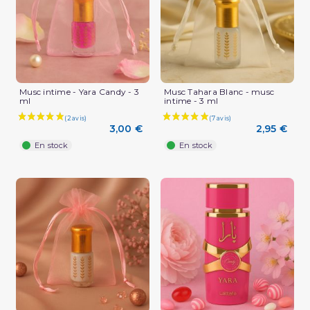
Musc intime - Yara Candy - 3
Musc Tahara Blanc - musc
ml
intime - 3 ml
3,00 €
2,95 €
En stock
En stock
(1 avis)