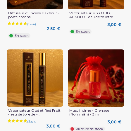
Diffuseur d’Encens Bakhour -
Vaporisateur M33 OUD
porte encens
ABSOLU - eau de toilette -...
3,00 €
2,50 €
En stock
En stock
Vaporisateur Oud et Red Fruit
Musc intime - Grenade
- eau de toilette -...
(Rommān) - 3 ml
3,00 €
3,00 €
Rupture de stock