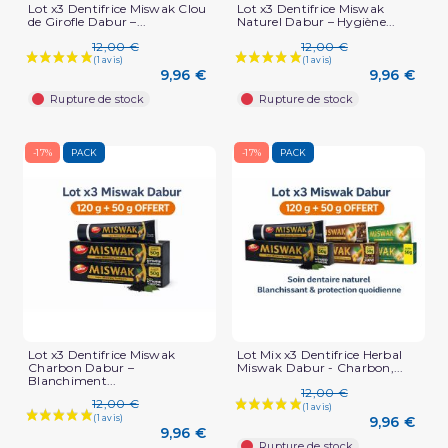
Lot x3 Dentifrice Miswak Clou
Lot x3 Dentifrice Miswak
de Girofle Dabur –...
Naturel Dabur – Hygiène...
12,00 €
12,00 €
9,96 €
9,96 €
Rupture de stock
Rupture de stock
-17%
PACK
-17%
PACK
Lot x3 Dentifrice Miswak
Lot Mix x3 Dentifrice Herbal
Charbon Dabur –
Miswak Dabur - Charbon,...
Blanchiment...
(2 avis)
12,00 €
12,00 €
9,96 €
9,96 €
Rupture de stock