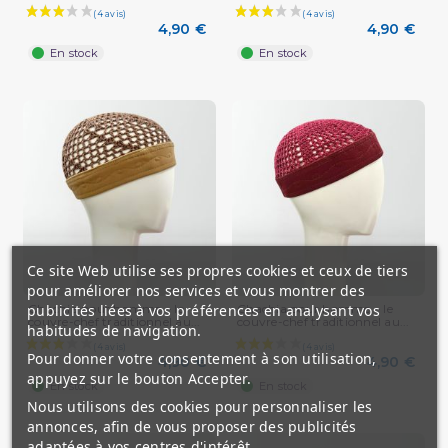
4,90 €
4,90 €
En stock
En stock
Ce site Web utilise ses propres cookies et ceux de tiers
pour améliorer nos services et vous montrer des
Chachia pour homme – le
Chachia pour homme – le
publicités liées à vos préférences en analysant vos
couvre-chef traditionnel au...
couvre-chef traditionnel au...
habitudes de navigation.
Pour donner votre consentement à son utilisation,
4,90 €
4,90 €
(4 avis)
appuyez sur le bouton Accepter.
En stock
En stock
Nous utilisons des cookies pour personnaliser les
annonces, afin de vous proposer des publicités
adaptées à vos centres d'intérêt.