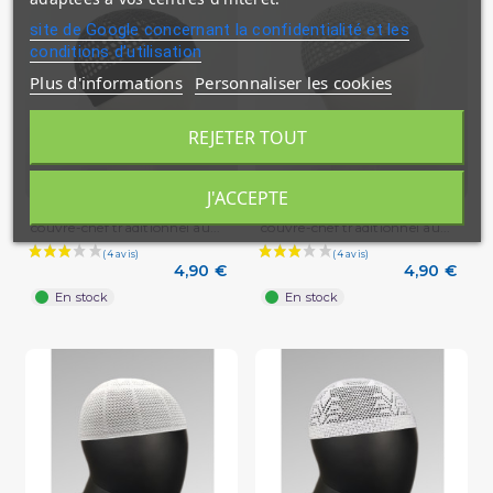
site de Google concernant la confidentialité et les
conditions d'utilisation
Plus d'informations
Personnaliser les cookies
REJETER TOUT
J'ACCEPTE
Chachia pour homme – le
Chachia pour homme – le
couvre-chef traditionnel au...
couvre-chef traditionnel au...
4,90 €
4,90 €
En stock
En stock