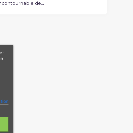
incontournable de...
er
en
ation