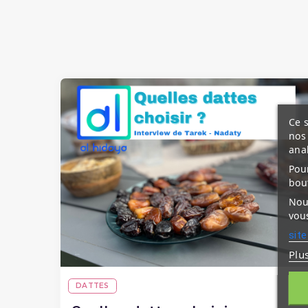
Ce s
nos 
ana
Pour
bou
Nous
vous
site
Plu
DATTES