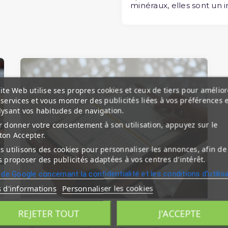
minéraux, elles sont un 
ite Web utilise ses propres cookies et ceux de tiers pour amélior
services et vous montrer des publicités liées à vos préférences 
lysant vos habitudes de navigation.
 donner votre consentement à son utilisation, appuyez sur le
ton Accepter.
 utilisons des cookies pour personnaliser les annonces, afin de
 proposer des publicités adaptées à vos centres d'intérêt.
 de Google concernant la confidentialité et les conditions d'utilis
s d'informations
Personnaliser les cookies
REJETER TOUT
J'ACCEPTE
LE SAINT CORAN