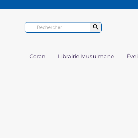

Coran
Librairie Musulmane
Éve