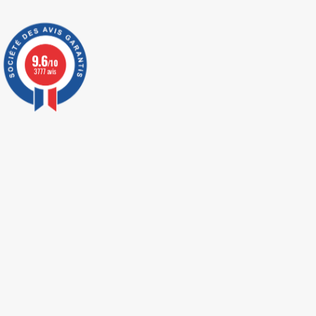
9.6
/10
3777 avis
LIVRAISON EXPRESS