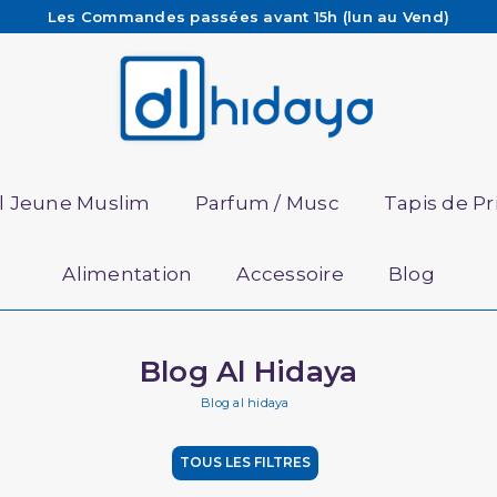
Les Commandes passées avant 15h (lun au Vend)
sont préparées et expédiées le jour même
Besoin d'aide ? Retrouvez notre FAQ
Livraison offerte à partir de 65€ d'achat*
il Jeune Muslim
Parfum / Musc
Tapis de Pr
Alimentation
Accessoire
Blog
Blog Al Hidaya
Blog al hidaya
TOUS LES FILTRES