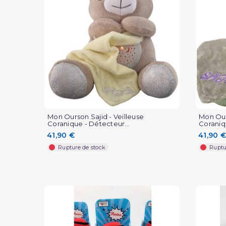
(1 avis)
Mon Ourson Sajid - Veilleuse
Mon Our
Coranique - Détecteur...
Coraniq
41,90 €
41,90 €
Rupture de stock
Ruptu