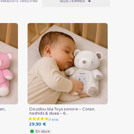

SÉLECTIONNER
PRODUITS TRIÉS PAR
an,
Doudou Isla Toys sonore – Coran,
nashids & duaa – 6...
29,90 €
En stock