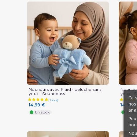
(1 avis)
Nounours avec Plaid - peluche sans
Nounour
yeux - Soundouss
yeux - 
Ce s
nos 
14,99 €
14,99 €
ana
En stock
En st
Pour
bou
Nous