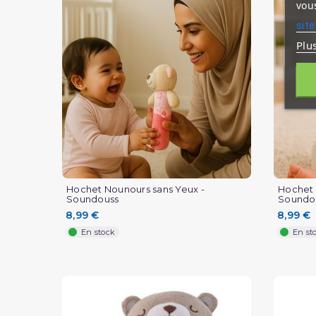
vous
site
Plu
Hochet Nounours sans Yeux -
Hochet 
Soundouss
Soundo
8,99 €
8,99 €
En stock
En st