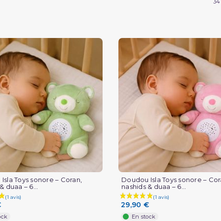
34
Isla Toys sonore – Coran,
Doudou Isla Toys sonore – Cor
& duaa – 6...
nashids & duaa – 6...
€
29,90 €
ock
En stock