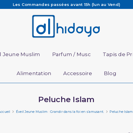
Les Commandes passées avant 15h (lun au Vend)
sont préparées et expédiées le jour même
Besoin d'aide ? Retrouvez notre FAQ
Livraison offerte à partir de 65€ d'achat*
il Jeune Muslim
Parfum / Musc
Tapis de Pr
Alimentation
Accessoire
Blog
Peluche Islam
ccueil
Éveil Jeune Muslim : Grandir dans la foi en s’amusant.
Peluche Islam