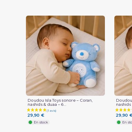
Doudou Isla Toys sonore – Coran,
Doudou 
nashids & duaa – 6...
nashids 
29,90 €
29,90 
En stock
En st