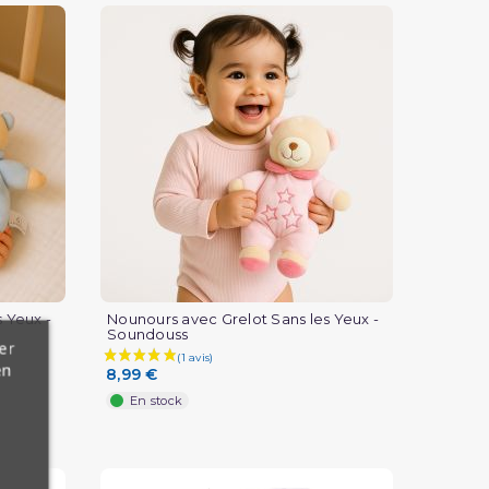
(1 avis)
 Yeux -
Nounours avec Grelot Sans les Yeux -
Soundouss
er
en
8,99 €
En stock