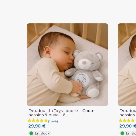
Doudou Isla Toys sonore – Coran,
Doudou 
nashids & duaa – 6...
nashids 
29,90 €
29,90 
En stock
En st