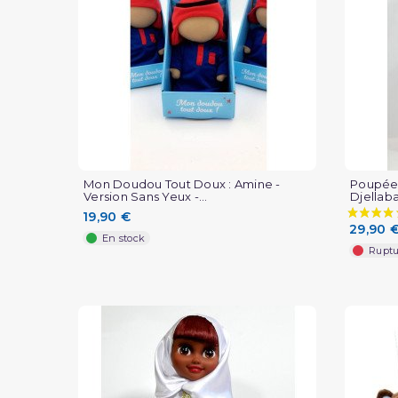
Mon Doudou Tout Doux : Amine -
Poupée 
Version Sans Yeux -...
Djellaba
19,90 €
29,90 
En stock
Ruptu
(1 avis)