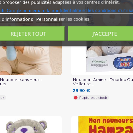
 proposer des publicités adaptées à vos centres d'intérêt.
 de Google concernant la confidentialité et les conditions d'utilis
s d'informations
Personnaliser les cookies
REJETER TOUT
J'ACCEPTE
Nounours sans Yeux -
Nounours Amine - Doudou Ou
uss
Veilleuse...
29,90 €
ock
Rupture de stock