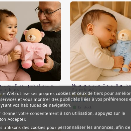
(1 avis)
s avec Plaid - peluche sans
Nounours avec Grelot Sans les
Soundouss
Soundouss
ite Web utilise ses propres cookies et ceux de tiers pour amélior
services et vous montrer des publicités liées à vos préférences 
8,99 €
lysant vos habitudes de navigation.
ock
En stock
 donner votre consentement à son utilisation, appuyez sur le
ton Accepter.
 utilisons des cookies pour personnaliser les annonces, afin de