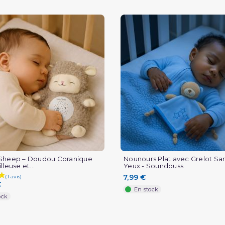
(1 avis)
Sheep – Doudou Coranique
Nounours Plat avec Grelot San
lleuse et...
Yeux - Soundouss
7,99 €
€
En stock
ock