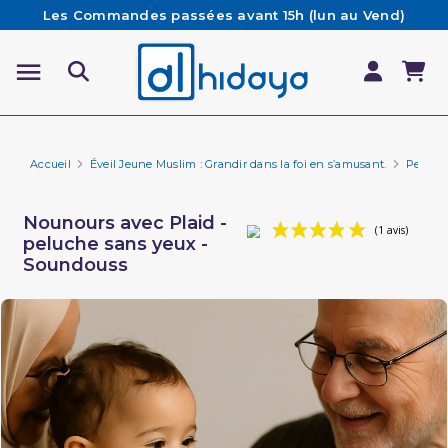
Les Commandes passées avant 15h (lun au Vend)
sont préparées et expédiées le jour même
Besoin d'aide ? Retrouvez notre FAQ
Livraison offerte à partir de 65€ d'achat*
Accueil
Éveil Jeune Muslim : Grandir dans la foi en s’amusant.
Peluche
Nounours avec Plaid -
peluche sans yeux -
Soundouss
(