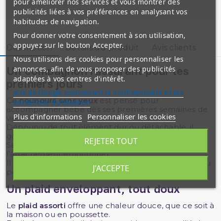
pour améliorer nos services et vous montrer des
publicités liées à vos préférences en analysant vos
habitudes de navigation.
Pour donner votre consentement à son utilisation,
appuyez sur le bouton Accepter.
Description
Détails du produit
Avis clients
Nous utilisons des cookies pour personnaliser les
annonces, afin de vous proposer des publicités
Un compagnon rassurant pour les
adaptées à vos centres d'intérêt.
premiers jours
site de Google concernant la confidentialité et les
Ce
nounours sans yeux
est pensé pour
conditions d'utilisation
accompagner bébé dès ses premières semaines de
Plus d'informations
Personnaliser les cookies
vie.
Dépourvu de tout élément dur ou détachable, il
garantit une
sécurité maximale
.
REJETER TOUT
Sa texture moelleuse et son format câlin favorisent
l’attachement émotionnel.
Il rejoint naturellement l’univers de la
peluche
conçu
J'ACCEPTE
pour les bébés musulmans.
Un plaid enveloppant, tout doux
Le
plaid assorti
offre une chaleur douce, que ce soit à
la maison ou en poussette.