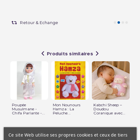
Retour & Echange
Produits similaires
Poupée
Mon Nounours
Kabchi Sheep –
Mo
Musulmane -
Hamza : La
Doudou
- V
Chifa Parlante -...
Peluche...
Coranique avec...
Ce site Web utilise ses propres cookies et ceux de tiers