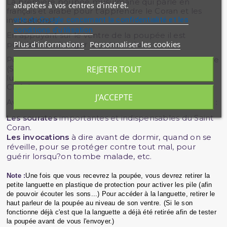
La première poupée musulmane qui parle en
adaptées à vos centres d'intérêt.
français et arabe pour t'apprendre le Coran et les
site de Google concernant la confidentialité et les
invocations !
conditions d'utilisation
En appuyant sur le ventre de la poupée il est
Plus d'informations
Personnaliser les cookies
possible de changer la piste audio.
Pour une durée totale d'environ 5 minutes de lecture
REJETER TOUT
(Saint Coran et invocations). Pendant la lecture la
lumière jaillit au niveau des oreilles de la poupée
Chifa !
J'ACCEPTE
Avec la poupée Chifa, vous apprendrez ou réviserez :
Les sourates
importantes et indispensables du Saint
Coran.
Les invocations
à dire avant de dormir, quand on se
réveille, pour se protéger contre tout mal, pour
guérir lorsqu?on tombe malade, etc.
Note :
Une fois que vous recevrez la poupée, vous devrez retirer la
petite languette en plastique de protection pour activer les pile (afin
de pouvoir écouter les sons...) Pour accéder à la languette, retirer le
haut parleur de la poupée au niveau de son ventre. (Si le son
fonctionne déjà c'est que la languette a déjà été retirée afin de tester
la poupée avant de vous l'envoyer.)