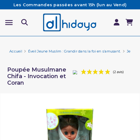
Les Commandes passées avant 15h (lun au Vend)
sont préparées et expédiées le jour même
Besoin d'aide ? Retrouvez notre FAQ
Livraison offerte à partir de 65€ d'achat*
Accueil
Éveil Jeune Muslim : Grandir dans la foi en s’amusant.
Jeux p
Poupée Musulmane
Chifa - Invocation et
Coran
(2 a