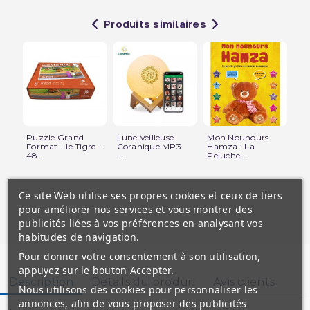
Produits similaires
Puzzle Grand
Lune Veilleuse
Mon Nounours
J'
Format - le Tigre -
Coranique MP3
Hamza : La
l'
48...
-...
Peluche...
en.
Ce site Web utilise ses propres cookies et ceux de tiers
pour améliorer nos services et vous montrer des
publicités liées à vos préférences en analysant vos
habitudes de navigation.
Pour donner votre consentement à son utilisation,
appuyez sur le bouton Accepter.
Description
Détails du produit
Avis clients
Nous utilisons des cookies pour personnaliser les
annonces, afin de vous proposer des publicités