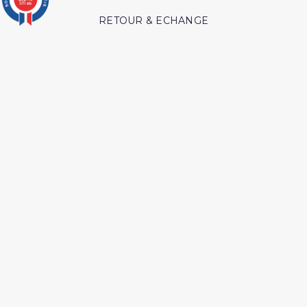
3771 avis
RETOUR & ECHANGE
CARTES CADEAUX
MODES DE PAIEMENT
Retrouvez nos autres produits
Hajj et Umra en Images
Péchés et guerison
Livre hijama
Livre boulough al maram
Les maladies du coeur
Medecine prophetique
islam
livre
L authentique des récits
Coffret coran
des prophètes
Les secrets de la priere ibn
L esprit de l âme tawbah
al qayyim
Les intrigues du diable
Shaykh al albani