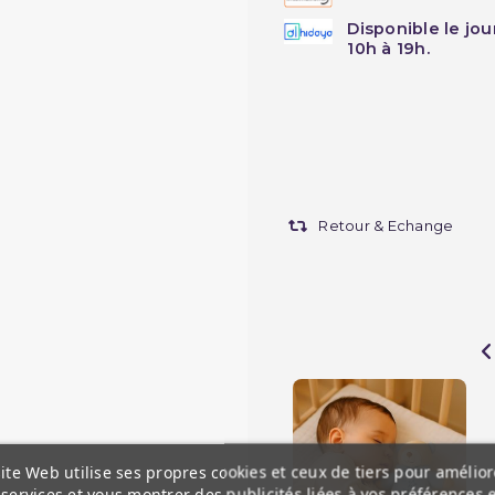
Disponible le jo
10h à 19h.
Retour & Echange
ite Web utilise ses propres cookies et ceux de tiers pour amélior
services et vous montrer des publicités liées à vos préférences 