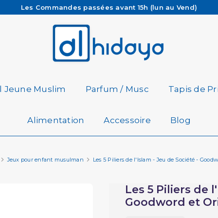
Les Commandes passées avant 15h (lun au Vend)
sont préparées et expédiées le jour même
Besoin d'aide ? Retrouvez notre FAQ
Livraison offerte à partir de 65€ d'achat*
il Jeune Muslim
Parfum / Musc
Tapis de Pr
Alimentation
Accessoire
Blog
Jeux pour enfant musulman
Les 5 Piliers de l'Islam - Jeu de Société - Good
Les 5 Piliers de l
Goodword et Ori