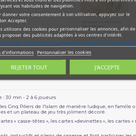
lysant vos habitudes de navigation.
 donner votre consentement à son utilisation, appuyez sur le
ton Accepter.
Nounours avec Grelot
Sans les Yeux -...
 utilisons des cookies pour personnaliser les annonces, afin de
 proposer des publicités adaptées à vos centres d'intérêt.
 de Google concernant la confidentialité et les conditions d'utilis
s d'informations
Personnaliser les cookies
REJETER TOUT
J'ACCEPTE
: 30 min - 2 à 6 joueurs
 Cinq Piliers de l’Islam de manière ludique, en famille ou
tes et un plateau de jeu très joliment décoré.
cartes « casse-têtes », les cartes «devinettes », les cartes « 
s, instructifs et pleins de sagesse et font participer les jo