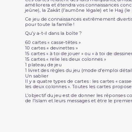
améliorera et étendra vos connaissances concerna
jeûne), la Zakât (l’aumône légale) et le Hajj (le
Ce jeu de connaissances extrêmement divertiss
pour toute la famille !
Qu’y a-t-il dans la boîte ?
60 cartes « casse-têtes »
10 cartes « devinettes »
15 cartes « à toi de jouer » ou « à toi de dessiner
15 cartes « relie les deux colonnes »
1 plateau de jeu
1 livret des règles du jeu (mode d'emploi détai
Un sablier
Il y a quatre types de cartes : les cartes « casse-
les deux colonnes ». Toutes les cartes proposen
L’objectif du jeu est de donner les réponses cor
de l’Islam et leurs messages et être le premier 