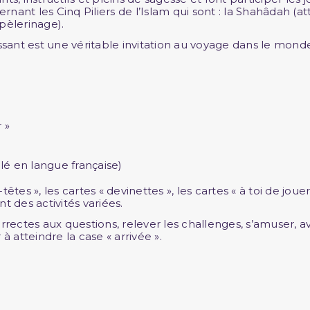
nt les Cinq Piliers de l’Islam qui sont : la Shahâdah (attes
 pèlerinage).
ant est une véritable invitation au voyage dans le monde 
 »
llé en langue française)
têtes », les cartes « devinettes », les cartes « à toi de jouer
t des activités variées.
rectes aux questions, relever les challenges, s’amuser, avan
à atteindre la case « arrivée ».