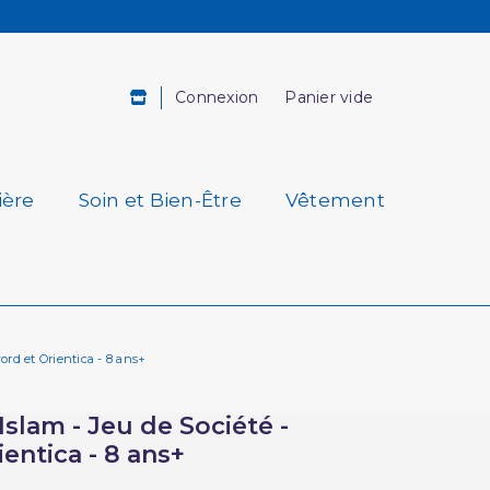
Connexion
Panier vide
ière
Soin et Bien-Être
Vêtement
word et Orientica - 8 ans+
'Islam - Jeu de Société -
entica - 8 ans+