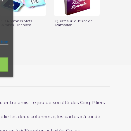
50 Premiers Mots
Quizz sur le Jeûne de
Puzzle Gran
Arabes - Manière...
Ramadan -...
le Zébre - 48.
ation
 entre amis. Le jeu de société des Cinq Piliers
relie les deux colonnes », les cartes « à toi de
ueurs à différentes activités. Ce jeu