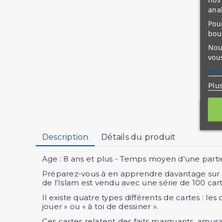
ana
Pour
bou
Nous
vous
site
Plu
Description
Détails du produit
Age : 8 ans et plus - Temps moyen d'une partie 
Préparez-vous à en apprendre davantage sur les
de l’Islam est vendu avec une série de 100 car
Il existe quatre types différents de cartes : les 
jouer » ou « à toi de dessiner ».
Ces cartes relatent des faits marquants, amusant