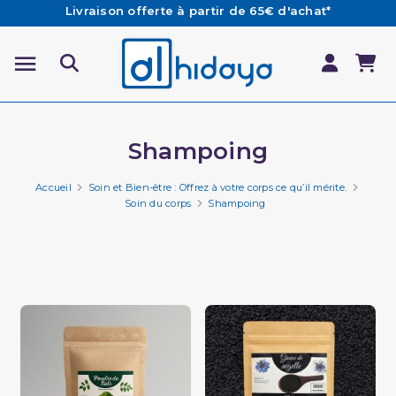
Les Commandes passées avant 15h (lun au Vend)
sont préparées et expédiées le jour même
Besoin d'aide ? Retrouvez notre FAQ
Livraison offerte à partir de 65€ d'achat*
Shampoing
Accueil
Soin et Bien-être : Offrez à votre corps ce qu’il mérite.
Soin du corps
Shampoing