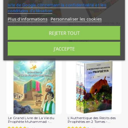
site de Google concernant la confidentialité et les
conditions d'utilisation
Plus d'informations
Personnaliser les cookies
40 Hadiths et 40 Histoires ... -
Les 100 Plus Belles Histoires du
Version Souple -...
Coran - Saniyasnain...
REJETER TOUT
15,00 €
8,50 €
En stock
En stock
J'ACCEPTE
Le Grand Livre de La Vie du
L'Authentique des Récits des
Prophète Muhammad -...
Prophètes en 2 Tomes -...