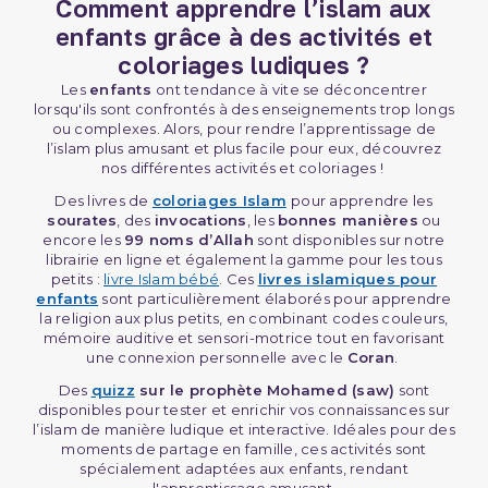
Comment apprendre l’islam aux
enfants grâce à des activités et
coloriages ludiques ?
Les
enfants
ont tendance à vite se déconcentrer
lorsqu'ils sont confrontés à des enseignements trop longs
ou complexes. Alors, pour rendre l’apprentissage de
l’islam plus amusant et plus facile pour eux, découvrez
(1 avis)
nos différentes activités et coloriages !
Des livres de
coloriages Islam
pour apprendre les
sourates
, des
invocations
, les
bonnes manières
ou
encore les
99 noms d’Allah
sont disponibles sur notre
librairie en ligne et également la gamme pour les tous
petits :
livre Islam bébé
. Ces
livres islamiques pour
enfants
sont particulièrement élaborés pour apprendre
la religion aux plus petits, en combinant codes couleurs,
mémoire auditive et sensori-motrice tout en favorisant
une connexion personnelle avec le
Coran
.
Des
quizz
sur le prophète Mohamed (saw)
sont
disponibles pour tester et enrichir vos connaissances sur
l’islam de manière ludique et interactive. Idéales pour des
moments de partage en famille, ces activités sont
spécialement adaptées aux enfants, rendant
l'apprentissage amusant.