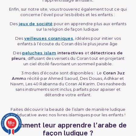
Enfin, sur notre site, vous trouverez également tout ce qui
concerne l’éveil pour les bébés et les enfants :
Des
jeux de société
pour en apprendre plus aux enfants
sur la religion de façon ludique
Des
veilleuses coraniques
, idéales pour initier vos
enfants à l’écoute du Coran dès le plus jeune âge
Des
peluches islam
interactives
et
détectrices de
pleurs
, diffusant des versets du Coran tout en projetant
un ciel étoilé favorisant un sommeil paisible.
3 modes d’écoute sont disponibles : Le
Coran Juz
Amm
a récité par Ahmed Saoud, Des Douas, Adhkar et
Nawm, Les 40 Rabanna du Coran Al Karim. Des nasheeds
sans instruments sont inclus, parfaits pour apaiser et
détendre votre enfant.
Faites découvrir la beauté de l’islam de manière ludique
et éducative avec nos livres islamiques pour les enfants !
9.6
Comment leur apprendre l’arabe de
/10
3777 avis
façon ludique ?