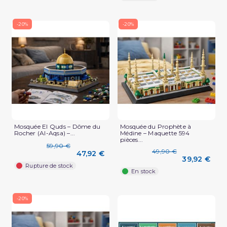
-20%
-20%
Mosquée El Quds – Dôme du
Mosquée du Prophète à
Rocher (Al-Aqsa) –...
Médine – Maquette 594
pièces...
59,90 €
49,90 €
47,92 €
39,92 €
Rupture de stock
En stock
-20%