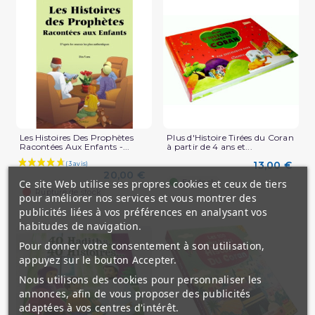
Les Histoires Des Prophètes
Plus d'Histoire Tirées du Coran
Racontées Aux Enfants -...
à partir de 4 ans et...
13,00 €
20,00 €
En stock
Ce site Web utilise ses propres cookies et ceux de tiers
Rupture de stock
pour améliorer nos services et vous montrer des
publicités liées à vos préférences en analysant vos
habitudes de navigation.
Pour donner votre consentement à son utilisation,
appuyez sur le bouton Accepter.
(1 avis)
Nous utilisons des cookies pour personnaliser les
annonces, afin de vous proposer des publicités
adaptées à vos centres d'intérêt.