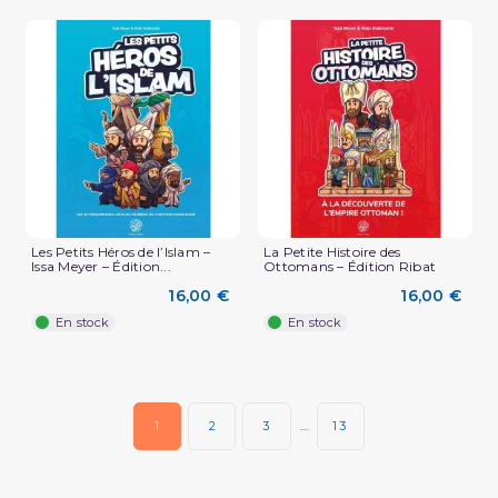
(5 avis)
Les Petits Héros de l’Islam –
La Petite Histoire des
Issa Meyer – Édition...
Ottomans – Édition Ribat
16,00 €
16,00 €
En stock
En stock
1
2
3
…
13