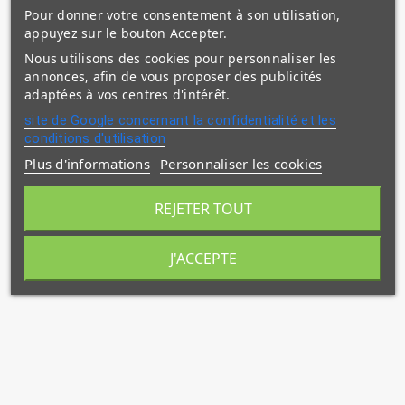
Pour donner votre consentement à son utilisation,
appuyez sur le bouton Accepter.
Nous utilisons des cookies pour personnaliser les
(1 avis)
annonces, afin de vous proposer des publicités
adaptées à vos centres d'intérêt.
site de Google concernant la confidentialité et les
conditions d'utilisation
Plus d'informations
Personnaliser les cookies
REJETER TOUT
J'ACCEPTE