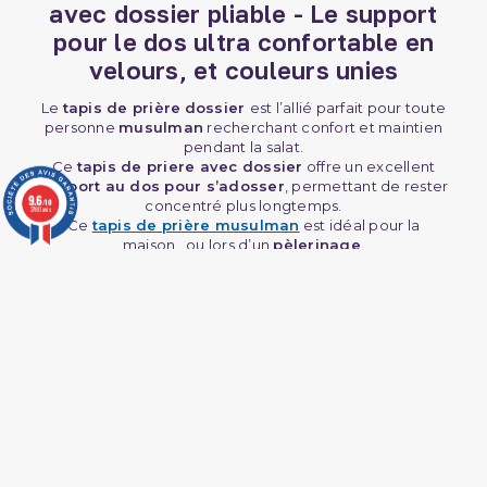
avec dossier pliable - Le support
pour le dos ultra confortable en
velours, et couleurs unies
Le
tapis de prière
dossier
est l’allié parfait pour toute
personne
musulman
recherchant confort et maintien
pendant la salat.
Ce
tapis de priere avec dossier
offre un excellent
support au dos
pour s’adosser
, permettant de rester
9.6
/10
concentré plus longtemps.
3780 avis
Ce
tapis de prière musulman
est idéal pour la
maison, ou lors d’un
pèlerinage
.
Sa
prière pliable avec dossier
est conçue pour un
confort durable, que ce soit pour la lecture du
Coran
ou
pour se reposer entre les prières.
Son revêtement de qualité lui apporte élégance et
douceur, tandis que sa structure
robuste
assure une
longue durée de vie.
Tapis de prière pliable avec dossier
intégré pliable et support pour le
dos