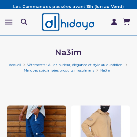
Les Commandes passées avant 15h (lun au Vend)
sont préparées et expédiées le jour même
Besoin d'aide ? Retrouvez notre FAQ
Livraison offerte à partir de 65€ d'achat*
Na3im
Accueil
Vêtements : Alliez pudeur, élégance et style au quotidien.
Marques spécialisées produits musulmans
Na3im