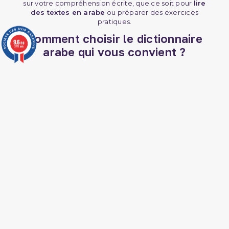
sur votre compréhension écrite, que ce soit pour
lire
des textes en arabe
ou préparer des exercices
pratiques.
Comment choisir le dictionnaire
9.6
/10
3771 avis
arabe qui vous convient ?
Le choix du dictionnaire dépend de vos besoins.
Si vous êtes débutant, privilégiez un
dictionnaire bilingue
arabe-français avec des définitions simples.
Cela vous permettra de
débrouiller dans les
situations de la vie quotidienne
et de progresser
rapidement.
Pour les niveaux avancés ou les étudiants en sciences
islamiques, un dictionnaire monolingue ou spécialisé
(comme les dictionnaires de grammaire ou de tafsir) est
recommandé.
Des ressources complémentaires, comme des
livres de
grammaire
ou la
Méthode La Madrassah
, peuvent
également enrichir votre apprentissage.
Enfin, pour les enfants ou les
débutants
, optez pour des
dictionnaires illustrés ou simplifiés pour rendre