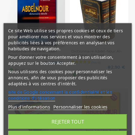
Ce site Web utilise ses propres cookies et ceux de tiers
pour améliorer nos services et vous montrer des
publicités liées à vos préférences en analysant vos
habitudes de navigation.
Dictionnaire Détaillé Abdel
Dictionnaire Abdel-Nour Al-
Nour - Français Arabe /...
Mufassal - Détaillé...
Pour donner votre consentement à son utilisation,
appuyez sur le bouton Accepter.
54,90 €
82,90 €
En stock
Nous utilisons des cookies pour personnaliser les
En stock
annonces, afin de vous proposer des publicités
adaptées à vos centres d'intérêt.
site de Google concernant la confidentialité et les
conditions d'utilisation
Plus d'informations
Personnaliser les cookies
REJETER TOUT