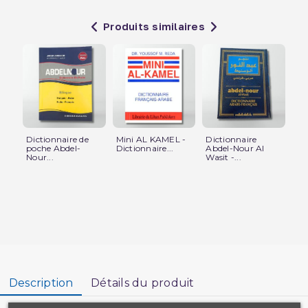
Produits similaires
Dictionnaire de
Mini AL KAMEL -
Dictionnaire
Di
poche Abdel-
Dictionnaire...
Abdel-Nour Al
Po
Nour...
Wasit -...
Ab
Description
Détails du produit