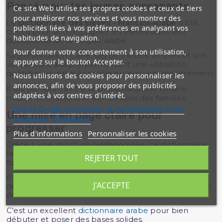
Pensé pour les jeunes apprenants
Ce site Web utilise ses propres cookies et ceux de tiers
pour améliorer nos services et vous montrer des
Le
Dictionnaire des Élèves - Français-Arabe
a été
publicités liées à vos préférences en analysant vos
conçu pour accompagner les élèves dans leur
habitudes de navigation.
découverte de la langue arabe.
Pour donner votre consentement à son utilisation,
Sa présentation claire, ses définitions simples et son
appuyez sur le bouton Accepter.
vocabulaire adapté permettent une utilisation
quotidienne, en autonomie ou avec un encadrement.
Nous utilisons des cookies pour personnaliser les
annonces, afin de vous proposer des publicités
Il est parfaitement à sa place dans une
librairie
adaptées à vos centres d'intérêt.
musulmane
attentive aux besoins des familles.
site de Google concernant la confidentialité et les
Une mise en page claire pour
conditions d'utilisation
progresser
Plus d'informations
Personnaliser les cookies
Grâce à une structure pédagogique, ce dictionnaire
facilite la mémorisation et l’utilisation des mots de
REJETER TOUT
base.
Il aide les élèves à enrichir leur vocabulaire tout en
J'ACCEPTE
développant leurs compétences en compréhension
écrite.
C’est un excellent
dictionnaire arabe
pour bien
débuter et poser des bases solides.